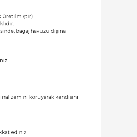
 üretilmiştir)
lıdır.
esinde, bagaj havuzu dışına
niz
ijinal zemini koruyarak kendisini
kkat ediniz