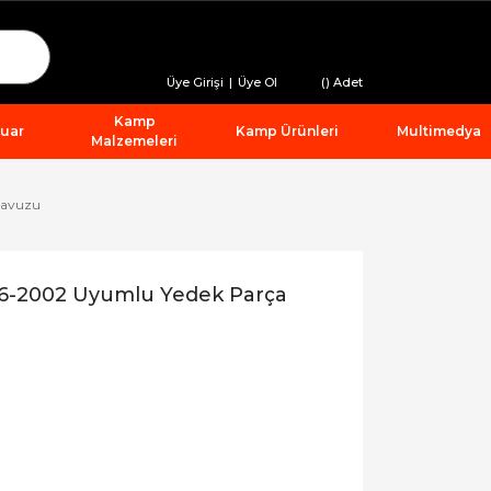
Üye Girişi
|
Üye Ol
(
) Adet
Kamp
suar
Kamp Ürünleri
Multimedya
Malzemeleri
Havuzu
96-2002 Uyumlu Yedek Parça