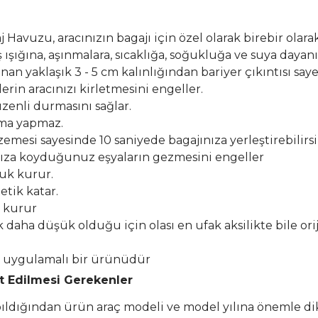
Havuzu, aracınızın bagajı için özel olarak birebir olarak
şığına, aşınmalara, sıcaklığa, soğukluğa ve suya dayanık
n yaklaşık 3 - 5 cm kalınlığından bariyer çıkıntısı say
erin aracınızı kirletmesini engeller.
zenli durmasını sağlar.
lma yapmaz.
esi sayesinde 10 saniyede bagajınıza yerleştirebilirsi
ıza koyduğunuz eşyaların gezmesini engeller
buk kurur.
etik katar.
k kurur
k daha düşük olduğu için olası en ufak aksilikte bile or
el uygulamalı bir ürünüdür
at Edilmesi Gerekenler
apıldığından ürün araç modeli ve model yılına önemle di