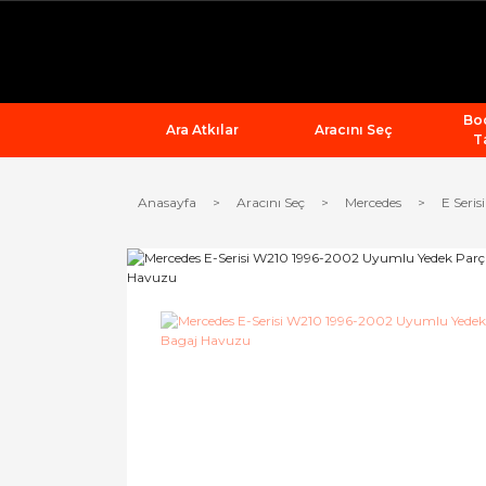
Bod
Ara Atkılar
Aracını Seç
T
Anasayfa
Aracını Seç
Mercedes
E Serisi