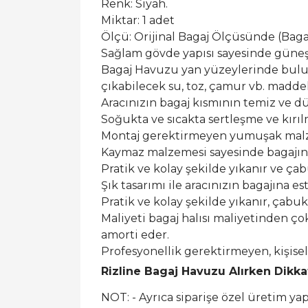
Renk: Siyah.
Miktar: 1 adet
Ölçü: Orijinal Bagaj Ölçüsünde (Bagaj 
Sağlam gövde yapısı sayesinde güneş ı
Bagaj Havuzu yan yüzeylerinde buluna
çıkabilecek su, toz, çamur vb. maddel
Aracınızın bagaj kısmının temiz ve dü
Soğukta ve sıcakta sertleşme ve kırı
Montaj gerektirmeyen yumuşak malzem
Kaymaz malzemesi sayesinde bagajın
Pratik ve kolay şekilde yıkanır ve ça
Şık tasarımı ile aracınızın bagajına est
Pratik ve kolay şekilde yıkanır, çabu
Maliyeti bagaj halısı maliyetinden ço
amorti eder.
Profesyonellik gerektirmeyen, kişis
Rizline Bagaj Havuzu Alırken Dikk
NOT: - Ayrıca siparişe özel üretim y