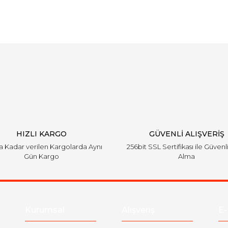
Bu ürüne ilk yorumu siz yapın!
Yorum Yaz
HIZLI KARGO
GÜVENLİ ALIŞVERİŞ
'a Kadar verilen Kargolarda Aynı
256bit SSL Sertifikası ile Güvenl
Gün Kargo
Alma
Kurumsal
Alışveriş
E-