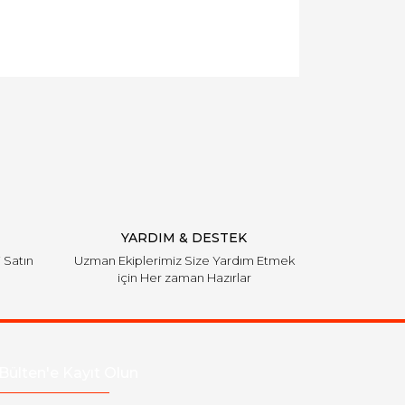
YARDIM & DESTEK
i Satın
Uzman Ekiplerimiz Size Yardım Etmek
için Her zaman Hazırlar
Bülten'e Kayıt Olun