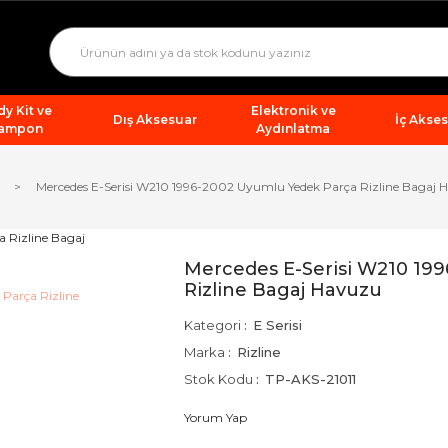
y Kit ve
Elektronik ve
Dış Aksesuar
İç Akse
ampon
Aydınlatma
Mercedes E-Serisi W210 1996-2002 Uyumlu Yedek Parça Rizline Bagaj 
Mercedes E-Serisi W210 19
Rizline Bagaj Havuzu
Kategori
E Serisi
Marka
Rizline
Stok Kodu
TP-AKS-21011
Yorum Yap