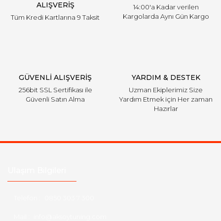
ALIŞVERİŞ
14:00'a Kadar verilen
Kargolarda Aynı Gün Kargo
Tüm Kredi Kartlarına 9 Taksit
GÜVENLİ ALIŞVERİŞ
YARDIM & DESTEK
256bit SSL Sertifikası ile
Uzman Ekiplerimiz Size
Güvenli Satın Alma
Yardım Etmek için Her zaman
Hazırlar
Ulaşım Bilgileri
Telefon :
0850 303 7 300
Mail :
info@aksoytuning.com