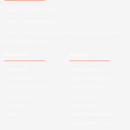
Telefon :
0850 303 7 300
Mail :
info@aksoytuning.com
Adres :
Merkez Mah. Gaziosmanpaşa Cad. No: 28-30 İç Kapı
No: 1 Güngören İstanbul
Kurumsal
Alışveriş
Hakkımızda
Satış Sözleşmesi
Kurumsal Satış
Ödeme ve Teslimat
Sıkça Sorulan Sorular
Gizlilik ve Güvenlik
Kargo Takibi
İade ve İptal
Yeni Üyelik
Garanti Şartları
İletişim
Hesap Numaralarımız
Havale Bildirim Formu