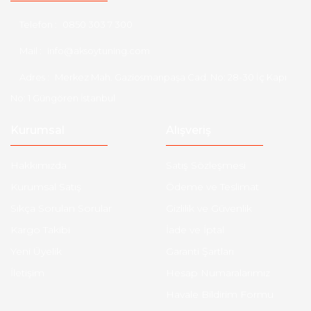
Telefon :
0850 303 7 300
Mail :
info@aksoytuning.com
Adres :
Merkez Mah. Gaziosmanpaşa Cad. No: 28-30 İç Kapı
No: 1 Güngören İstanbul
Kurumsal
Alışveriş
Hakkımızda
Satış Sözleşmesi
Kurumsal Satış
Ödeme ve Teslimat
Sıkça Sorulan Sorular
Gizlilik ve Güvenlik
Kargo Takibi
İade ve İptal
Yeni Üyelik
Garanti Şartları
İletişim
Hesap Numaralarımız
Havale Bildirim Formu