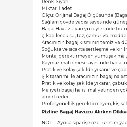
Renk: Siyah.
Miktar: 1 adet
Ölçü: Orijinal Bagaj Ölçüsünde (Bagaj 
Sağlam gövde yapısı sayesinde güneş ı
Bagaj Havuzu yan yüzeylerinde buluna
çıkabilecek su, toz, çamur vb. maddel
Aracınızın bagaj kısmının temiz ve dü
Soğukta ve sıcakta sertleşme ve kırı
Montaj gerektirmeyen yumuşak malzem
Kaymaz malzemesi sayesinde bagajın
Pratik ve kolay şekilde yıkanır ve ça
Şık tasarımı ile aracınızın bagajına est
Pratik ve kolay şekilde yıkanır, çabu
Maliyeti bagaj halısı maliyetinden ço
amorti eder.
Profesyonellik gerektirmeyen, kişis
Rizline Bagaj Havuzu Alırken Dikk
NOT: - Ayrıca siparişe özel üretim y