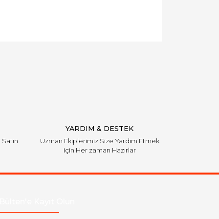
YARDIM & DESTEK
i Satın
Uzman Ekiplerimiz Size Yardım Etmek
için Her zaman Hazırlar
Bülten'e Kayıt Olun