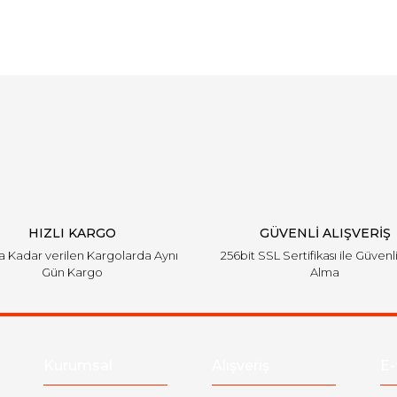
Bu ürüne ilk yorumu siz yapın!
Yorum Yaz
HIZLI KARGO
GÜVENLİ ALIŞVERİŞ
'a Kadar verilen Kargolarda Aynı
256bit SSL Sertifikası ile Güvenl
Gün Kargo
Alma
Kurumsal
Alışveriş
E-