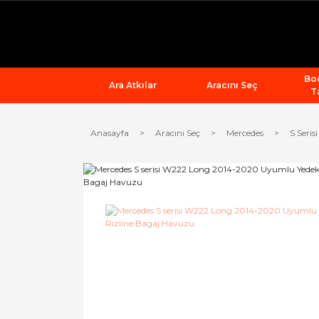
Bod
Ara Atkılar
Aracını Seç
T
Anasayfa
Aracını Seç
Mercedes
S Seris