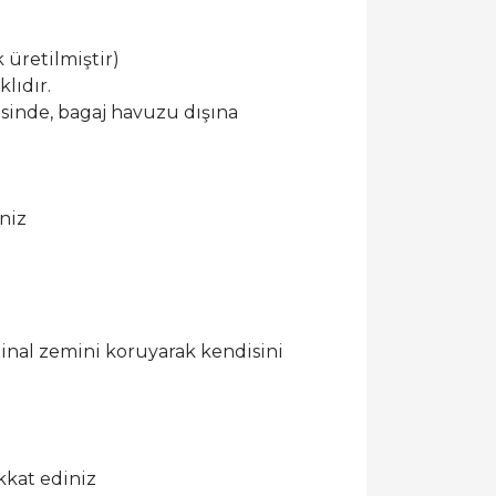
 üretilmiştir)
lıdır.
esinde, bagaj havuzu dışına
niz
ijinal zemini koruyarak kendisini
kkat ediniz