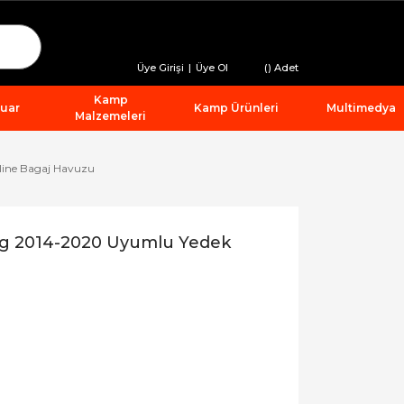
Üye Girişi
|
Üye Ol
(
) Adet
Kamp
suar
Kamp Ürünleri
Multimedya
Malzemeleri
line Bagaj Havuzu
ng 2014-2020 Uyumlu Yedek