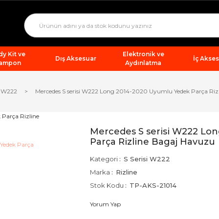
y Kit ve
Elektronik ve
Dış Aksesuar
İç Akse
ampon
Aydınlatma
i W222
Mercedes S serisi W222 Long 2014-2020 Uyumlu Yedek Parça Riz
Mercedes S serisi W222 Lo
Parça Rizline Bagaj Havuzu
Kategori
S Serisi W222
Marka
Rizline
Stok Kodu
TP-AKS-21014
Yorum Yap