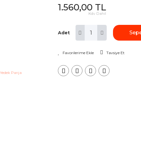
1.560,00 TL
Kdv Dahil
Sepe
Adet
Tavsiye Et