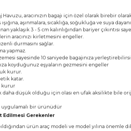
Havuzu, aracınızın bagajı için özel olarak birebir olarak
şığına, aşınmalara, sıcaklığa, soğukluğa ve suya dayanık
n yaklaşık 3 - 5 cm kalınlığından bariyer çıkıntısı say
erin aracınızı kirletmesini engeller.
zenli durmasını sağlar.
lma yapmaz.
esi sayesinde 10 saniyede bagajınıza yerleştirebilirsi
ıza koyduğunuz eşyaların gezmesini engeller
buk kurur.
etik katar.
k kurur
k daha düşük olduğu için olası en ufak aksilikte bile or
el uygulamalı bir ürünüdür
at Edilmesi Gerekenler
apıldığından ürün araç modeli ve model yılına önemle di