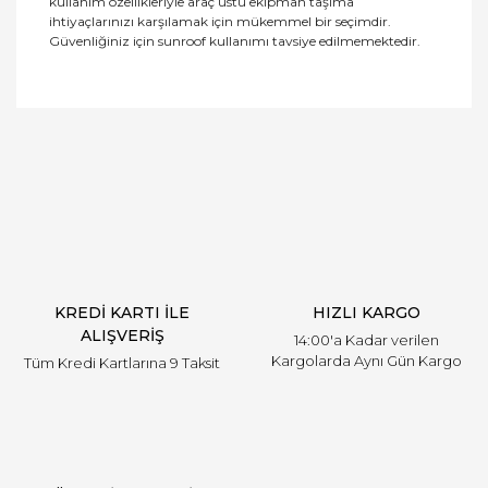
kullanım özellikleriyle araç üstü ekipman taşıma
ihtiyaçlarınızı karşılamak için mükemmel bir seçimdir.
Güvenliğiniz için sunroof kullanımı tavsiye edilmemektedir.
Bu ürüne ilk yorumu siz yapın!
Yorum Yaz
KREDİ KARTI İLE
HIZLI KARGO
ALIŞVERİŞ
14:00'a Kadar verilen
Kargolarda Aynı Gün Kargo
Tüm Kredi Kartlarına 9 Taksit