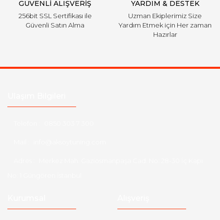
GÜVENLİ ALIŞVERİŞ
YARDIM & DESTEK
256bit SSL Sertifikası ile
Uzman Ekiplerimiz Size
Güvenli Satın Alma
Yardım Etmek için Her zaman
Hazırlar
Ulaşım Bilgileri
Telefon :
0850 303 7 300
Mail :
info@aksoytuning.com
Adres :
Merkez Mah. Gaziosmanpaşa Cad. No: 28-30 İç Kapı
No: 1 Güngören İstanbul
Kurumsal
Alışveriş