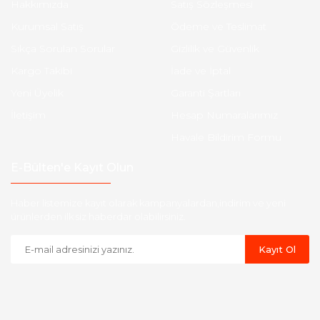
Hakkımızda
Satış Sözleşmesi
Kurumsal Satış
Ödeme ve Teslimat
Sıkça Sorulan Sorular
Gizlilik ve Güvenlik
Kargo Takibi
İade ve İptal
Yeni Üyelik
Garanti Şartları
İletişim
Hesap Numaralarımız
Havale Bildirim Formu
E-Bülten'e Kayıt Olun
Haber listemize kayıt olarak kampanyalardan,indirim ve yeni
ürünlerden ilk siz haberdar olabilirsiniz.
Kayıt Ol