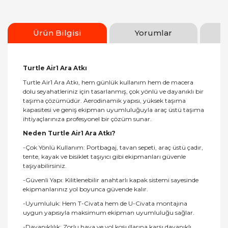
Ürün Bilgisi
Yorumlar
Turtle Air1 Ara Atkı
Turtle Air1 Ara Atkı, hem günlük kullanım hem de macera
dolu seyahatleriniz için tasarlanmış, çok yönlü ve dayanıklı bir
taşıma çözümüdür. Aerodinamik yapısı, yüksek taşıma
kapasitesi ve geniş ekipman uyumluluğuyla araç üstü taşıma
ihtiyaçlarınıza profesyonel bir çözüm sunar.
Neden Turtle Air1 Ara Atkı?
-Çok Yönlü Kullanım: Portbagaj, tavan sepeti, araç üstü çadır,
tente, kayak ve bisiklet taşıyıcı gibi ekipmanları güvenle
taşıyabilirsiniz.
-Güvenli Yapı: Kilitlenebilir anahtarlı kapak sistemi sayesinde
ekipmanlarınız yol boyunca güvende kalır.
-Uyumluluk: Hem T-Civata hem de U-Civata montajına
uygun yapısıyla maksimum ekipman uyumluluğu sağlar.
-Dayanıklılık: Zorlu hava ve yol koşullarına karşı dayanıklı