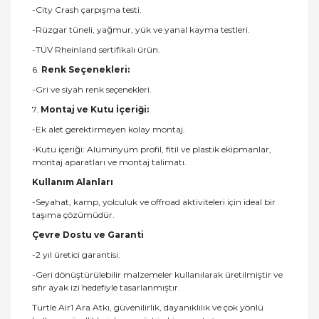
-City Crash çarpışma testi.
-Rüzgar tüneli, yağmur, yük ve yanal kayma testleri.
-TÜV Rheinland sertifikalı ürün.
6.
Renk Seçenekleri:
-Gri ve siyah renk seçenekleri.
7.
Montaj ve Kutu İçeriği:
-Ek alet gerektirmeyen kolay montaj.
-Kutu içeriği: Alüminyum profil, fitil ve plastik ekipmanlar,
montaj aparatları ve montaj talimatı.
Kullanım Alanları
-Seyahat, kamp, yolculuk ve offroad aktiviteleri için ideal bir
taşıma çözümüdür.
Çevre Dostu ve Garanti
-2 yıl üretici garantisi.
-Geri dönüştürülebilir malzemeler kullanılarak üretilmiştir ve
sıfır ayak izi hedefiyle tasarlanmıştır.
Turtle Air1 Ara Atkı, güvenilirlik, dayanıklılık ve çok yönlü