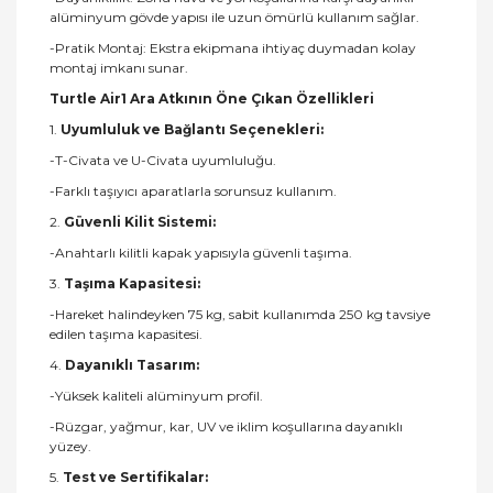
alüminyum gövde yapısı ile uzun ömürlü kullanım sağlar.
-Pratik Montaj: Ekstra ekipmana ihtiyaç duymadan kolay
montaj imkanı sunar.
Turtle Air1 Ara Atkının Öne Çıkan Özellikleri
1.
Uyumluluk ve Bağlantı Seçenekleri:
-T-Civata ve U-Civata uyumluluğu.
-Farklı taşıyıcı aparatlarla sorunsuz kullanım.
2.
Güvenli Kilit Sistemi:
-Anahtarlı kilitli kapak yapısıyla güvenli taşıma.
3.
Taşıma Kapasitesi:
-Hareket halindeyken 75 kg, sabit kullanımda 250 kg tavsiye
edilen taşıma kapasitesi.
4.
Dayanıklı Tasarım:
-Yüksek kaliteli alüminyum profil.
-Rüzgar, yağmur, kar, UV ve iklim koşullarına dayanıklı
yüzey.
5.
Test ve Sertifikalar: