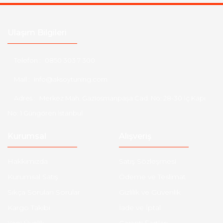
Ulaşım Bilgileri
Telefon :
0850 303 7 300
Mail :
info@aksoytuning.com
Adres :
Merkez Mah. Gaziosmanpaşa Cad. No: 28-30 İç Kapı
No: 1 Güngören İstanbul
Kurumsal
Alışveriş
Hakkımızda
Satış Sözleşmesi
Kurumsal Satış
Ödeme ve Teslimat
Sıkça Sorulan Sorular
Gizlilik ve Güvenlik
Kargo Takibi
İade ve İptal