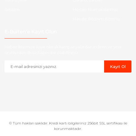
Yeni Üyelik
Garanti Şartları
İletişim
Hesap Numaralarımız
Havale Bildirim Formu
E-Bülten'e Kayıt Olun
Haber listemize kayıt olarak kampanyalardan,indirim ve yeni
ürünlerden ilk siz haberdar olabilirsiniz.
Kayıt Ol
© Tüm hakları saklıdır. Kredi kartı bilgileriniz 256bit SSL sertifikası ile
korunmaktadır.