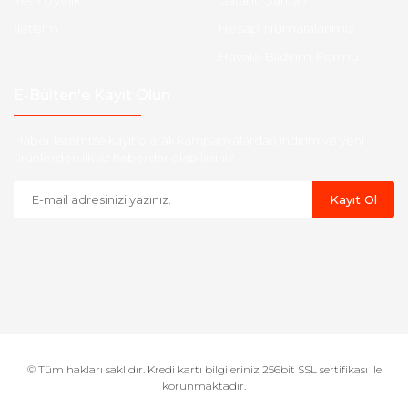
Yeni Üyelik
Garanti Şartları
İletişim
Hesap Numaralarımız
Havale Bildirim Formu
E-Bülten'e Kayıt Olun
Haber listemize kayıt olarak kampanyalardan,indirim ve yeni
ürünlerden ilk siz haberdar olabilirsiniz.
Kayıt Ol
© Tüm hakları saklıdır. Kredi kartı bilgileriniz 256bit SSL sertifikası ile
korunmaktadır.