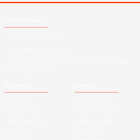
Ulaşım Bilgileri
Telefon :
0850 303 7 300
Mail :
info@aksoytuning.com
Adres :
Merkez Mah. Gaziosmanpaşa Cad. No: 28-30 İç Kapı
No: 1 Güngören İstanbul
Kurumsal
Alışveriş
Hakkımızda
Satış Sözleşmesi
Kurumsal Satış
Ödeme ve Teslimat
Sıkça Sorulan Sorular
Gizlilik ve Güvenlik
Kargo Takibi
İade ve İptal