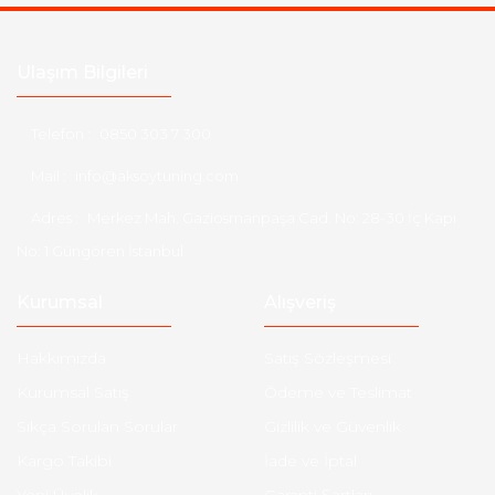
Ulaşım Bilgileri
Telefon :
0850 303 7 300
Mail :
info@aksoytuning.com
Adres :
Merkez Mah. Gaziosmanpaşa Cad. No: 28-30 İç Kapı
No: 1 Güngören İstanbul
Kurumsal
Alışveriş
Hakkımızda
Satış Sözleşmesi
Kurumsal Satış
Ödeme ve Teslimat
Sıkça Sorulan Sorular
Gizlilik ve Güvenlik
Kargo Takibi
İade ve İptal