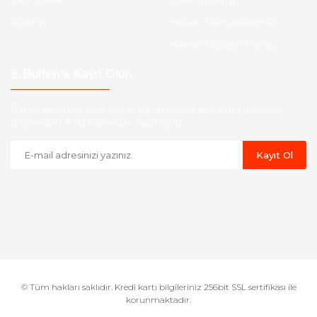
Yeni Üyelik
Garanti Şartları
İletişim
Hesap Numaralarımız
Havale Bildirim Formu
E-Bülten'e Kayıt Olun
Haber listemize kayıt olarak kampanyalardan,indirim ve yeni
ürünlerden ilk siz haberdar olabilirsiniz.
Kayıt Ol
© Tüm hakları saklıdır. Kredi kartı bilgileriniz 256bit SSL sertifikası ile
korunmaktadır.