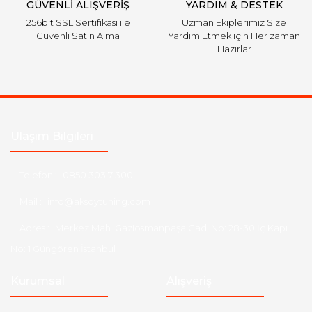
GÜVENLİ ALIŞVERİŞ
YARDIM & DESTEK
256bit SSL Sertifikası ile
Uzman Ekiplerimiz Size
Güvenli Satın Alma
Yardım Etmek için Her zaman
Hazırlar
Ulaşım Bilgileri
Telefon :
0850 303 7 300
Mail :
info@aksoytuning.com
Adres :
Merkez Mah. Gaziosmanpaşa Cad. No: 28-30 İç Kapı
No: 1 Güngören İstanbul
Kurumsal
Alışveriş