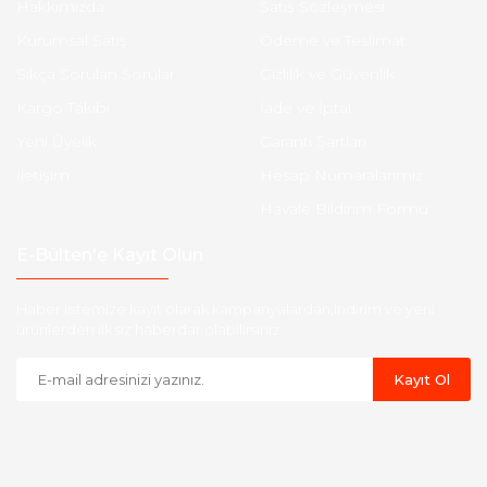
Hakkımızda
Satış Sözleşmesi
Kurumsal Satış
Ödeme ve Teslimat
Sıkça Sorulan Sorular
Gizlilik ve Güvenlik
Kargo Takibi
İade ve İptal
Yeni Üyelik
Garanti Şartları
İletişim
Hesap Numaralarımız
Havale Bildirim Formu
E-Bülten'e Kayıt Olun
Haber listemize kayıt olarak kampanyalardan,indirim ve yeni
ürünlerden ilk siz haberdar olabilirsiniz.
Kayıt Ol