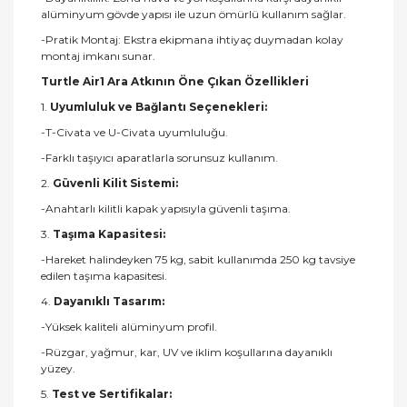
alüminyum gövde yapısı ile uzun ömürlü kullanım sağlar.
-Pratik Montaj: Ekstra ekipmana ihtiyaç duymadan kolay
montaj imkanı sunar.
Turtle Air1 Ara Atkının Öne Çıkan Özellikleri
1.
Uyumluluk ve Bağlantı Seçenekleri:
-T-Civata ve U-Civata uyumluluğu.
-Farklı taşıyıcı aparatlarla sorunsuz kullanım.
2.
Güvenli Kilit Sistemi:
-Anahtarlı kilitli kapak yapısıyla güvenli taşıma.
3.
Taşıma Kapasitesi:
-Hareket halindeyken 75 kg, sabit kullanımda 250 kg tavsiye
edilen taşıma kapasitesi.
4.
Dayanıklı Tasarım:
-Yüksek kaliteli alüminyum profil.
-Rüzgar, yağmur, kar, UV ve iklim koşullarına dayanıklı
yüzey.
5.
Test ve Sertifikalar: