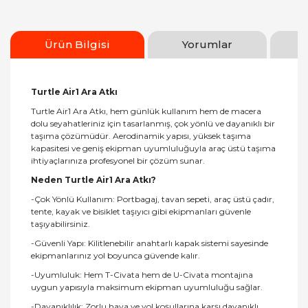
Ürün Bilgisi
Yorumlar
Turtle Air1 Ara Atkı
Turtle Air1 Ara Atkı, hem günlük kullanım hem de macera
dolu seyahatleriniz için tasarlanmış, çok yönlü ve dayanıklı bir
taşıma çözümüdür. Aerodinamik yapısı, yüksek taşıma
kapasitesi ve geniş ekipman uyumluluğuyla araç üstü taşıma
ihtiyaçlarınıza profesyonel bir çözüm sunar.
Neden Turtle Air1 Ara Atkı?
-Çok Yönlü Kullanım: Portbagaj, tavan sepeti, araç üstü çadır,
tente, kayak ve bisiklet taşıyıcı gibi ekipmanları güvenle
taşıyabilirsiniz.
-Güvenli Yapı: Kilitlenebilir anahtarlı kapak sistemi sayesinde
ekipmanlarınız yol boyunca güvende kalır.
-Uyumluluk: Hem T-Civata hem de U-Civata montajına
uygun yapısıyla maksimum ekipman uyumluluğu sağlar.
-Dayanıklılık: Zorlu hava ve yol koşullarına karşı dayanıklı