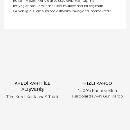
kullanım özellikleriyle araç üstü ekipman taşıma
ihtiyaçlarınızı karşılamak için mükemmel bir seçimdir.
Güvenliğiniz için sunroof kullanımı tavsiye edilmemektedir.
Bu ürüne ilk yorumu siz yapın!
Yorum Yaz
KREDİ KARTI İLE
HIZLI KARGO
ALIŞVERİŞ
14:00'a Kadar verilen
Kargolarda Aynı Gün Kargo
Tüm Kredi Kartlarına 9 Taksit