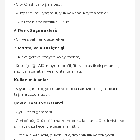
-City Crash çarpışma testi.
-Rüzgar tüneli, yağmur, yük ve yanal kayma testleri.
-TÜV Rheinland sertifikalı ürün.
6.
Renk Seçenekleri:
-Gri ve siyah renk seçenekleri.
7.
Montaj ve Kutu İçeriği:
-Ek alet gerektirmeyen kolay montaj.
-Kutu içeriği: Alüminyum profil, fitil ve plastik ekipmanlar,
montaj aparatları ve montaj talimatı.
Kullanım Alanları
-Seyahat, kamp, yolculuk ve offroad aktiviteleri için ideal bir
taşıma çözümüdür.
Çevre Dostu ve Garanti
-2 yıl üretici garantisi.
-Geri dönüştürülebilir malzemeler kullanılarak üretilmiştir ve
sıfır ayak izi hedefiyle tasarlanmıştır.
Turtle Air1 Ara Atkı, güvenilirlik, dayanıklılık ve çok yönlü