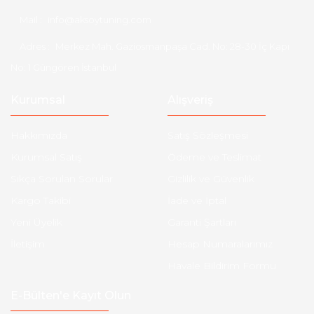
Mail :
info@aksoytuning.com
Adres :
Merkez Mah. Gaziosmanpaşa Cad. No: 28-30 İç Kapı
No: 1 Güngören İstanbul
Kurumsal
Alışveriş
Hakkımızda
Satış Sözleşmesi
Kurumsal Satış
Ödeme ve Teslimat
Sıkça Sorulan Sorular
Gizlilik ve Güvenlik
Kargo Takibi
İade ve İptal
Yeni Üyelik
Garanti Şartları
İletişim
Hesap Numaralarımız
Havale Bildirim Formu
E-Bülten'e Kayıt Olun