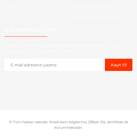
İletişim
Hesap Numaralarımız
Havale Bildirim Formu
E-Bülten'e Kayıt Olun
Haber listemize kayıt olarak kampanyalardan,indirim ve yeni
ürünlerden ilk siz haberdar olabilirsiniz.
Kayıt Ol
© Tüm hakları saklıdır. Kredi kartı bilgileriniz 256bit SSL sertifikası ile
korunmaktadır.