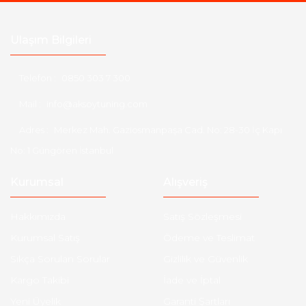
Ulaşım Bilgileri
Telefon :
0850 303 7 300
Mail :
info@aksoytuning.com
Adres :
Merkez Mah. Gaziosmanpaşa Cad. No: 28-30 İç Kapı
No: 1 Güngören İstanbul
Kurumsal
Alışveriş
Hakkımızda
Satış Sözleşmesi
Kurumsal Satış
Ödeme ve Teslimat
Sıkça Sorulan Sorular
Gizlilik ve Güvenlik
Kargo Takibi
İade ve İptal
Yeni Üyelik
Garanti Şartları