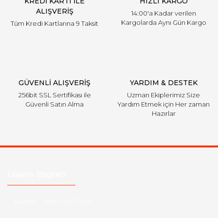
KREDİ KARTI İLE
HIZLI KARGO
ALIŞVERİŞ
14:00'a Kadar verilen
Kargolarda Aynı Gün Kargo
Tüm Kredi Kartlarına 9 Taksit
GÜVENLİ ALIŞVERİŞ
YARDIM & DESTEK
256bit SSL Sertifikası ile
Uzman Ekiplerimiz Size
Güvenli Satın Alma
Yardım Etmek için Her zaman
Hazırlar
Ulaşım Bilgileri
Telefon :
0850 303 7 300