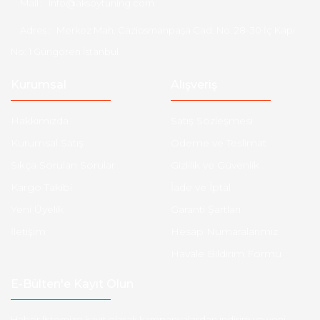
Mail :
info@aksoytuning.com
Adres :
Merkez Mah. Gaziosmanpaşa Cad. No: 28-30 İç Kapı
No: 1 Güngören İstanbul
Kurumsal
Alışveriş
Hakkımızda
Satış Sözleşmesi
Kurumsal Satış
Ödeme ve Teslimat
Sıkça Sorulan Sorular
Gizlilik ve Güvenlik
Kargo Takibi
İade ve İptal
Yeni Üyelik
Garanti Şartları
İletişim
Hesap Numaralarımız
Havale Bildirim Formu
E-Bülten'e Kayıt Olun
Haber listemize kayıt olarak kampanyalardan,indirim ve yeni