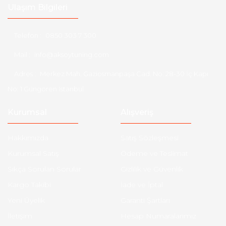
Ulaşım Bilgileri
Telefon :
0850 303 7 300
Mail :
info@aksoytuning.com
Adres :
Merkez Mah. Gaziosmanpaşa Cad. No: 28-30 İç Kapı
No: 1 Güngören İstanbul
Kurumsal
Alışveriş
Hakkımızda
Satış Sözleşmesi
Kurumsal Satış
Ödeme ve Teslimat
Sıkça Sorulan Sorular
Gizlilik ve Güvenlik
Kargo Takibi
İade ve İptal
Yeni Üyelik
Garanti Şartları
İletişim
Hesap Numaralarımız