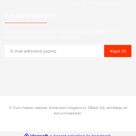
Havale Bildirim Formu
E-Bülten'e Kayıt Olun
Haber listemize kayıt olarak kampanyalardan,indirim ve yeni
ürünlerden ilk siz haberdar olabilirsiniz.
Kayıt Ol
© Tüm hakları saklıdır. Kredi kartı bilgileriniz 256bit SSL sertifikası ile
korunmaktadır.