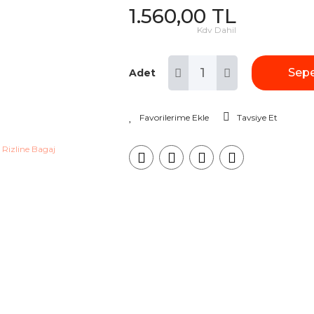
1.560,00 TL
Kdv Dahil
Sepe
Adet
Tavsiye Et