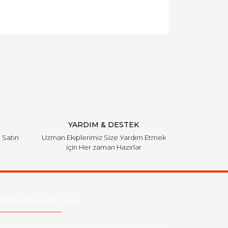
YARDIM & DESTEK
i Satın
Uzman Ekiplerimiz Size Yardım Etmek
için Her zaman Hazırlar
Bülten'e Kayıt Olun
ber listemize kayıt olarak kampanyalardan,indirim