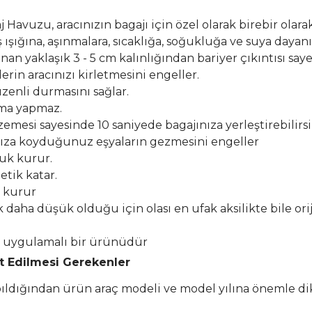
Havuzu, aracınızın bagajı için özel olarak birebir olarak
şığına, aşınmalara, sıcaklığa, soğukluğa ve suya dayanık
n yaklaşık 3 - 5 cm kalınlığından bariyer çıkıntısı say
erin aracınızı kirletmesini engeller.
zenli durmasını sağlar.
lma yapmaz.
esi sayesinde 10 saniyede bagajınıza yerleştirebilirsi
ıza koyduğunuz eşyaların gezmesini engeller
buk kurur.
etik katar.
k kurur
k daha düşük olduğu için olası en ufak aksilikte bile or
el uygulamalı bir ürünüdür
at Edilmesi Gerekenler
apıldığından ürün araç modeli ve model yılına önemle di