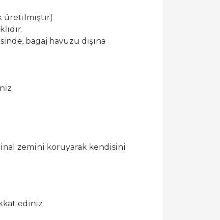
 üretilmiştir)
lıdır.
esinde, bagaj havuzu dışına
niz
ijinal zemini koruyarak kendisini
kkat ediniz