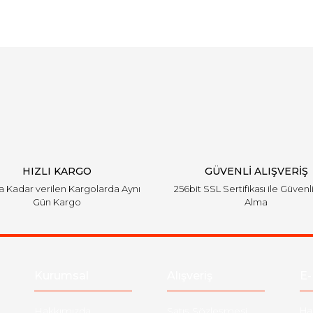
Bu ürüne ilk yorumu siz yapın!
Yorum Yaz
HIZLI KARGO
GÜVENLİ ALIŞVERİŞ
'a Kadar verilen Kargolarda Aynı
256bit SSL Sertifikası ile Güvenl
Gün Kargo
Alma
Kurumsal
Alışveriş
E-
Hakkımızda
Satış Sözleşmesi
Ha