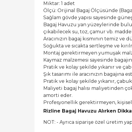
Miktar: 1 adet
Ölçü: Orijinal Bagaj Ölçüsünde (Bagaj 
Sağlam gövde yapısı sayesinde güneş ı
Bagaj Havuzu yan yüzeylerinde buluna
çıkabilecek su, toz, çamur vb. maddel
Aracınızın bagaj kısmının temiz ve dü
Soğukta ve sıcakta sertleşme ve kırı
Montaj gerektirmeyen yumuşak malzem
Kaymaz malzemesi sayesinde bagajın
Pratik ve kolay şekilde yıkanır ve ça
Şık tasarımı ile aracınızın bagajına est
Pratik ve kolay şekilde yıkanır, çabu
Maliyeti bagaj halısı maliyetinden ço
amorti eder.
Profesyonellik gerektirmeyen, kişis
Rizline Bagaj Havuzu Alırken Dikk
NOT: - Ayrıca siparişe özel üretim y