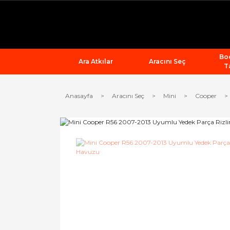
Bod
Ara Atkılar
Aracını Seç
T
Anasayfa
Aracını Seç
Mini
Cooper