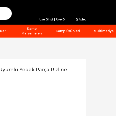
Üye Girişi
|
Üye Ol
(
) Adet
Kamp
suar
Kamp Ürünleri
Multimedya
Malzemeleri
Uyumlu Yedek Parça Rizline