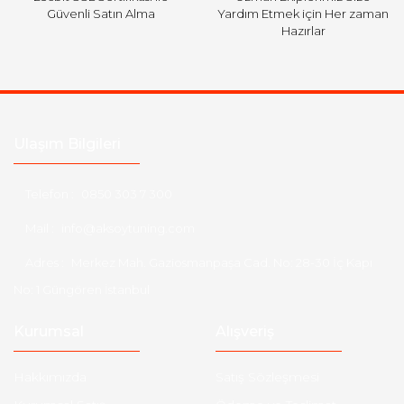
Güvenli Satın Alma
Yardım Etmek için Her zaman
Hazırlar
Ulaşım Bilgileri
Telefon :
0850 303 7 300
Mail :
info@aksoytuning.com
Adres :
Merkez Mah. Gaziosmanpaşa Cad. No: 28-30 İç Kapı
No: 1 Güngören İstanbul
Kurumsal
Alışveriş
Hakkımızda
Satış Sözleşmesi