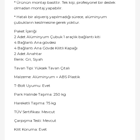
* Ürünün montajı basittir. Tek kişi, profesyonel bir destek
olmadan montaj yapabilir.
* Hatalı bir alışveriş yapılmadığı sürece, alüminyum
çubukların kesilmesine gerek yoktur.
Paket İçeriği
2 Adet Alüminyum Çubuk 1 araçlık bağlantı kiti
4 Bağlantı Ana gövdesi
4 Bağlantı Ana Gövde Kilitli Kapağı
2 Adet Anahtar
Renk: Gri, Siyah
Tavan Tipi: Yüksek Tavan Çıtalı
Malzeme: Alüminyum + ABS Plastik
T-Bolt Uyumu: Evet
Park Halinde Taşıma: 250 kg
Hareketli Taşıma: 75 kg
TÜV Sertifikası: Mevcut
Çarpışma Testi: Mevcut
Kilit Koruma: Evet