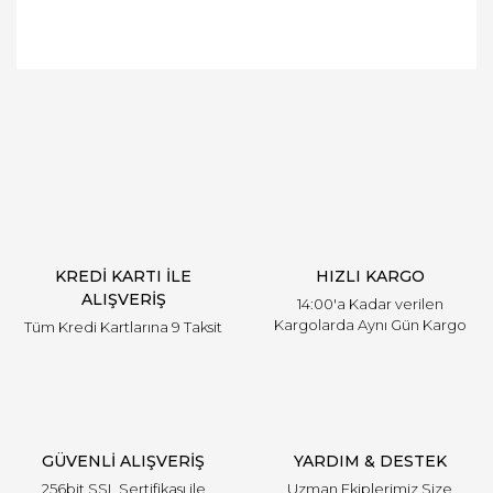
Bu ürüne ilk yorumu siz yapın!
Yorum Yaz
KREDİ KARTI İLE
HIZLI KARGO
ALIŞVERİŞ
14:00'a Kadar verilen
Kargolarda Aynı Gün Kargo
Tüm Kredi Kartlarına 9 Taksit
GÜVENLİ ALIŞVERİŞ
YARDIM & DESTEK
256bit SSL Sertifikası ile
Uzman Ekiplerimiz Size