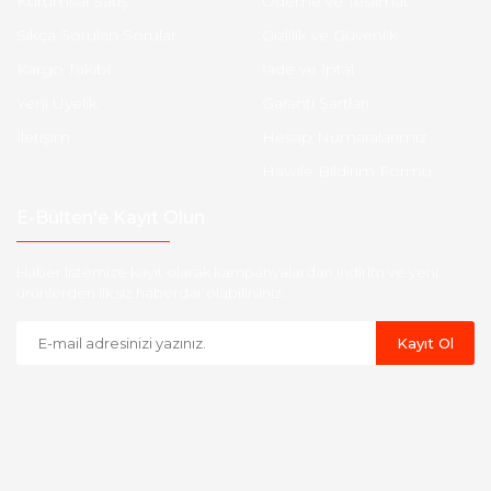
Kurumsal Satış
Ödeme ve Teslimat
Sıkça Sorulan Sorular
Gizlilik ve Güvenlik
Kargo Takibi
İade ve İptal
Yeni Üyelik
Garanti Şartları
İletişim
Hesap Numaralarımız
Havale Bildirim Formu
E-Bülten'e Kayıt Olun
Haber listemize kayıt olarak kampanyalardan,indirim ve yeni
ürünlerden ilk siz haberdar olabilirsiniz.
Kayıt Ol