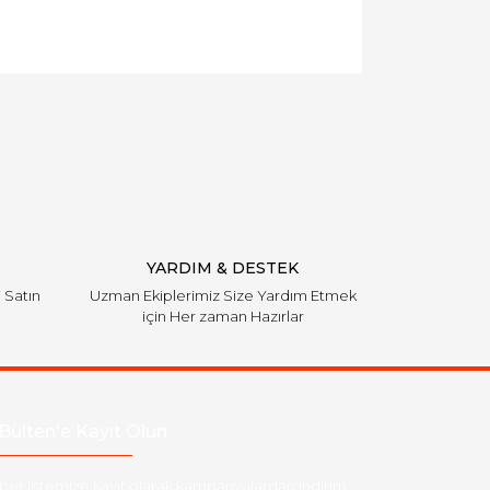
YARDIM & DESTEK
i Satın
Uzman Ekiplerimiz Size Yardım Etmek
için Her zaman Hazırlar
Bülten'e Kayıt Olun
ber listemize kayıt olarak kampanyalardan,indirim