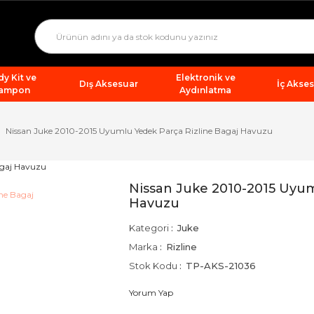
y Kit ve
Elektronik ve
Dış Aksesuar
İç Akse
ampon
Aydınlatma
Nissan Juke 2010-2015 Uyumlu Yedek Parça Rizline Bagaj Havuzu
Nissan Juke 2010-2015 Uyum
Havuzu
Kategori
Juke
Marka
Rizline
Stok Kodu
TP-AKS-21036
Yorum Yap