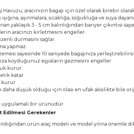
Havuzu, aracınızın bagajı için özel olarak birebir olarak
şığına, aşınmalara, sıcaklığa, soğukluğa ve suya dayanık
n yaklaşık 3 - 5 cm kalınlığından bariyer çıkıntısı say
erin aracınızı kirletmesini engeller.
zenli durmasını sağlar.
lma yapmaz.
esi sayesinde 10 saniyede bagajınıza yerleştirebilirsi
ıza koyduğunuz eşyaların gezmesini engeller
buk kurur.
etik katar.
k kurur
k daha düşük olduğu için olası en ufak aksilikte bile or
el uygulamalı bir ürünüdür
at Edilmesi Gerekenler
apıldığından ürün araç modeli ve model yılına önemle di