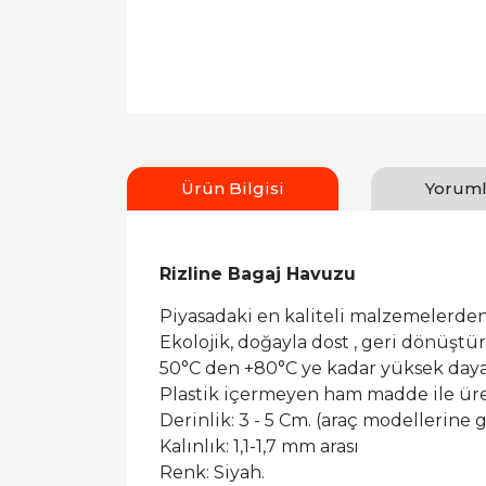
Ürün Bilgisi
Yoruml
Rizline Bagaj Havuzu
Piyasadaki en kaliteli malzemelerden
Ekolojik, doğayla dost , geri dönüşt
50°C den +80°C ye kadar yüksek dayan
Plastik içermeyen ham madde ile ür
Derinlik: 3 - 5 Cm. (araç modellerine g
Kalınlık: 1,1-1,7 mm arası
Renk: Siyah.