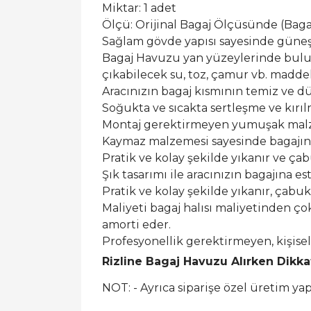
Miktar: 1 adet
Ölçü: Orijinal Bagaj Ölçüsünde (Bagaj 
Sağlam gövde yapısı sayesinde güneş ı
Bagaj Havuzu yan yüzeylerinde buluna
çıkabilecek su, toz, çamur vb. maddel
Aracınızın bagaj kısmının temiz ve dü
Soğukta ve sıcakta sertleşme ve kırı
Montaj gerektirmeyen yumuşak malzem
Kaymaz malzemesi sayesinde bagajın
Pratik ve kolay şekilde yıkanır ve ça
Şık tasarımı ile aracınızın bagajına est
Pratik ve kolay şekilde yıkanır, çabu
Maliyeti bagaj halısı maliyetinden ço
amorti eder.
Profesyonellik gerektirmeyen, kişis
Rizline Bagaj Havuzu Alırken Dikk
NOT: - Ayrıca siparişe özel üretim y