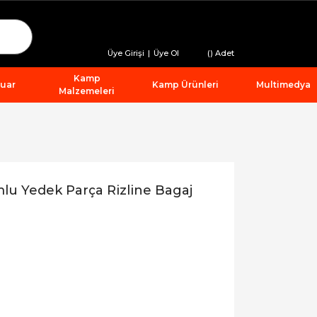
Üye Girişi
|
Üye Ol
(
) Adet
Kamp
suar
Kamp Ürünleri
Multimedya
Malzemeleri
lu Yedek Parça Rizline Bagaj