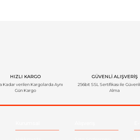
Bu ürüne ilk yorumu siz yapın!
Yorum Yaz
HIZLI KARGO
GÜVENLİ ALIŞVERİŞ
'a Kadar verilen Kargolarda Aynı
256bit SSL Sertifikası ile Güvenl
Gün Kargo
Alma
Kurumsal
Alışveriş
E-
Hakkımızda
Satış Sözleşmesi
Ha