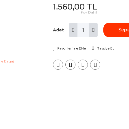
1.560,00 TL
Kdv Dahil
Sepe
Adet
Tavsiye Et