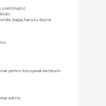
 üretilmiştir)
lıdır.
esinde, bagaj havuzu dışına
niz
ijinal zemini koruyarak kendisini
kkat ediniz