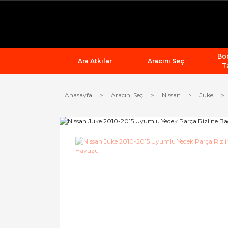
Bod
Ara Atkılar
Aracını Seç
T
Anasayfa
Aracını Seç
Nissan
Juke