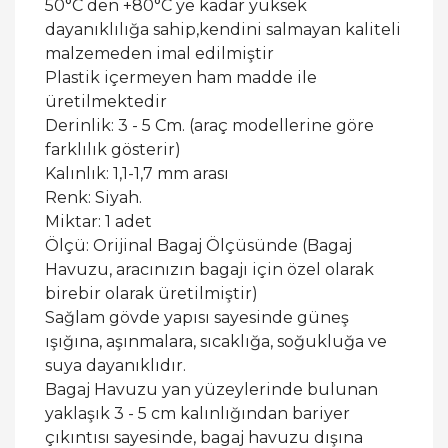
50°C den +80°C ye kadar yüksek
dayanıklılığa sahip,kendini salmayan kaliteli
malzemeden imal edilmiştir
Plastik içermeyen ham madde ile
üretilmektedir
Derinlik: 3 - 5 Cm. (araç modellerine göre
farklılık gösterir)
Kalınlık: 1,1-1,7 mm arası
Renk: Siyah.
Miktar: 1 adet
Ölçü: Orijinal Bagaj Ölçüsünde (Bagaj
Havuzu, aracınızın bagajı için özel olarak
birebir olarak üretilmiştir)
Sağlam gövde yapısı sayesinde güneş
ışığına, aşınmalara, sıcaklığa, soğukluğa ve
suya dayanıklıdır.
Bagaj Havuzu yan yüzeylerinde bulunan
yaklaşık 3 - 5 cm kalınlığından bariyer
çıkıntısı sayesinde, bagaj havuzu dışına