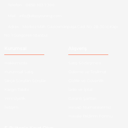
Telefon :
0850 303 7 300
Mail :
info@aksoytuning.com
Adres :
Merkez Mah. Gaziosmanpaşa Cad. No: 28-30 İç Kapı
No: 1 Güngören İstanbul
Kurumsal
Alışveriş
Hakkımızda
Satış Sözleşmesi
Kurumsal Satış
Ödeme ve Teslimat
Sıkça Sorulan Sorular
Gizlilik ve Güvenlik
Kargo Takibi
İade ve İptal
Yeni Üyelik
Garanti Şartları
İletişim
Hesap Numaralarımız
Havale Bildirim Formu