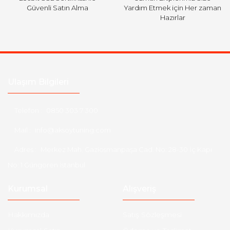
Güvenli Satın Alma
Yardım Etmek için Her zaman
Hazırlar
Ulaşım Bilgileri
Telefon :
0850 303 7 300
Mail :
info@aksoytuning.com
Adres :
Merkez Mah. Gaziosmanpaşa Cad. No: 28-30 İç Kapı
No: 1 Güngören İstanbul
Kurumsal
Alışveriş
Hakkımızda
Satış Sözleşmesi