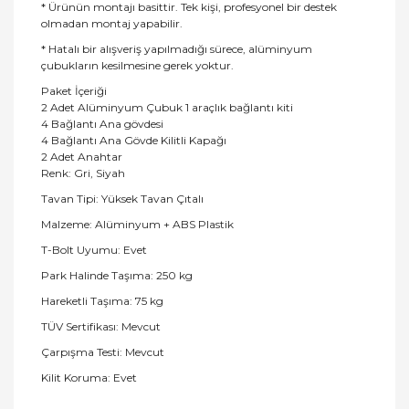
* Ürünün montajı basittir. Tek kişi, profesyonel bir destek
olmadan montaj yapabilir.
* Hatalı bir alışveriş yapılmadığı sürece, alüminyum
çubukların kesilmesine gerek yoktur.
Paket İçeriği
2 Adet Alüminyum Çubuk 1 araçlık bağlantı kiti
4 Bağlantı Ana gövdesi
4 Bağlantı Ana Gövde Kilitli Kapağı
2 Adet Anahtar
Renk: Gri, Siyah
Tavan Tipi: Yüksek Tavan Çıtalı
Malzeme: Alüminyum + ABS Plastik
T-Bolt Uyumu: Evet
Park Halinde Taşıma: 250 kg
Hareketli Taşıma: 75 kg
TÜV Sertifikası: Mevcut
Çarpışma Testi: Mevcut
Kilit Koruma: Evet