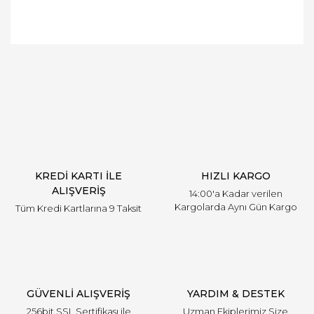
Bu ürüne ilk yorumu siz yapın!
Yorum Yaz
KREDİ KARTI İLE
HIZLI KARGO
ALIŞVERİŞ
14:00'a Kadar verilen
Kargolarda Aynı Gün Kargo
Tüm Kredi Kartlarına 9 Taksit
GÜVENLİ ALIŞVERİŞ
YARDIM & DESTEK
256bit SSL Sertifikası ile
Uzman Ekiplerimiz Size