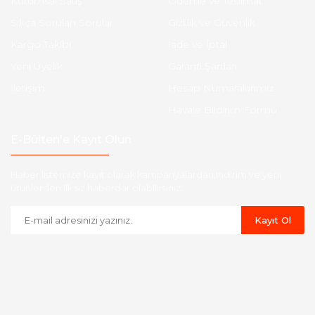
Kurumsal Satış
Ödeme ve Teslimat
Sıkça Sorulan Sorular
Gizlilik ve Güvenlik
Kargo Takibi
İade ve İptal
Yeni Üyelik
Garanti Şartları
İletişim
Hesap Numaralarımız
Havale Bildirim Formu
E-Bülten'e Kayıt Olun
Haber listemize kayıt olarak kampanyalardan,indirim ve yeni
ürünlerden ilk siz haberdar olabilirsiniz.
Kayıt Ol