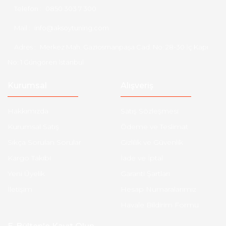
Telefon :
0850 303 7 300
Mail :
info@aksoytuning.com
Adres :
Merkez Mah. Gaziosmanpaşa Cad. No: 28-30 İç Kapı
No: 1 Güngören İstanbul
Kurumsal
Alışveriş
Hakkımızda
Satış Sözleşmesi
Kurumsal Satış
Ödeme ve Teslimat
Sıkça Sorulan Sorular
Gizlilik ve Güvenlik
Kargo Takibi
İade ve İptal
Yeni Üyelik
Garanti Şartları
İletişim
Hesap Numaralarımız
Havale Bildirim Formu