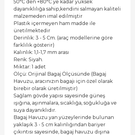
50°C den +80°C ye kadar yüksek
dayanıklılığa sahip,kendini salmayan kaliteli
malzemeden imal edilmiştir
Plastik içermeyen ham madde ile
üretilmektedir
Derinlik: 3 - 5 Cm. (araç modellerine göre
farklılık gösterir)
Kalınlık: 1,1-1,7 mm arası
Renk: Siyah.
Miktar: 1 adet
Ölçü: Orijinal Bagaj Ölçüsünde (Bagaj
Havuzu, aracınızın bagajı için özel olarak
birebir olarak üretilmiştir)
Sağlam gövde yapısı sayesinde güneş
ışığına, aşınmalara, sıcaklığa, soğukluğa ve
suya dayanıklıdır.
Bagaj Havuzu yan yüzeylerinde bulunan
yaklaşık 3 - 5 cm kalınlığından bariyer
çıkıntısı sayesinde, bagaj havuzu dışına