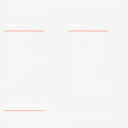
Adres :
Merkez Mah. Gaziosmanpaşa Cad. No: 28-30 İç Kapı
No: 1 Güngören İstanbul
Kurumsal
Alışveriş
Hakkımızda
Satış Sözleşmesi
Kurumsal Satış
Ödeme ve Teslimat
Sıkça Sorulan Sorular
Gizlilik ve Güvenlik
Kargo Takibi
İade ve İptal
Yeni Üyelik
Garanti Şartları
İletişim
Hesap Numaralarımız
Havale Bildirim Formu
E-Bülten'e Kayıt Olun
Haber listemize kayıt olarak kampanyalardan,indirim ve yeni
ürünlerden ilk siz haberdar olabilirsiniz.