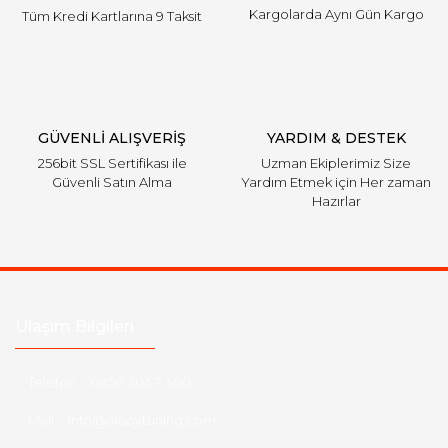
Kargolarda Aynı Gün Kargo
Tüm Kredi Kartlarına 9 Taksit
GÜVENLİ ALIŞVERİŞ
YARDIM & DESTEK
256bit SSL Sertifikası ile
Uzman Ekiplerimiz Size
Güvenli Satın Alma
Yardım Etmek için Her zaman
Hazırlar
Ulaşım Bilgileri
Telefon :
0850 303 7 300
Mail :
info@aksoytuning.com