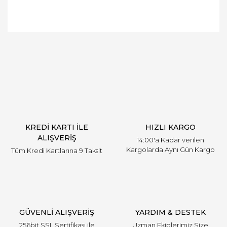
Bu ürüne ilk yorumu siz yapın!
Yorum Yaz
KREDİ KARTI İLE
HIZLI KARGO
ALIŞVERİŞ
14:00'a Kadar verilen
Kargolarda Aynı Gün Kargo
Tüm Kredi Kartlarına 9 Taksit
GÜVENLİ ALIŞVERİŞ
YARDIM & DESTEK
256bit SSL Sertifikası ile
Uzman Ekiplerimiz Size