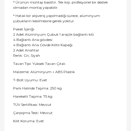
* Ürünün montajı basittir. Tek kişi, profesyonel bir destek
olmadan montaj yapabilir.
* Hatalı bir alışveriş yapılmadığı sürece, alüminyum
çubukların kesilmesine gerek yoktur.
Paket İçeriği
2 Adet Alüminyum Çubuk 1 araçlık bağlantı kiti
4 Bağlantı Ana gövdesi
4 Bağlantı Ana Gövde Kilitli Kapağı
2 Adet Anahtar
Renk: Gri, Siyah
Tavan Tipi: Yüksek Tavan Çıtalı
Malzeme: Alüminyum + ABS Plastik
T-Bolt Uyumu: Evet
Park Halinde Taşıma: 250 kg
Hareketli Taşıma: 75 kg
TÜV Sertifikası: Mevcut
Çarpışma Testi: Mevcut
Kilit Koruma: Evet