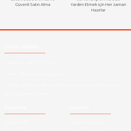
Güvenli Satın Alma
Yardım Etmek için Her zaman
Hazırlar
Ulaşım Bilgileri
Telefon :
0850 303 7 300
Mail :
info@aksoytuning.com
Adres :
Merkez Mah. Gaziosmanpaşa Cad. No: 28-30 İç Kapı
No: 1 Güngören İstanbul
Kurumsal
Alışveriş
Hakkımızda
Satış Sözleşmesi