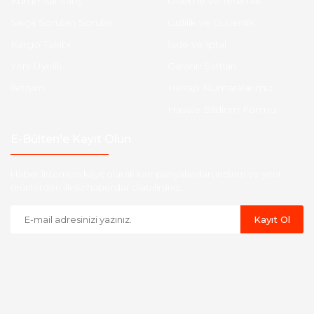
Kurumsal Satış
Ödeme ve Teslimat
Sıkça Sorulan Sorular
Gizlilik ve Güvenlik
Kargo Takibi
İade ve İptal
Yeni Üyelik
Garanti Şartları
İletişim
Hesap Numaralarımız
Havale Bildirim Formu
E-Bülten'e Kayıt Olun
Haber listemize kayıt olarak kampanyalardan,indirim ve yeni
ürünlerden ilk siz haberdar olabilirsiniz.
Kayıt Ol