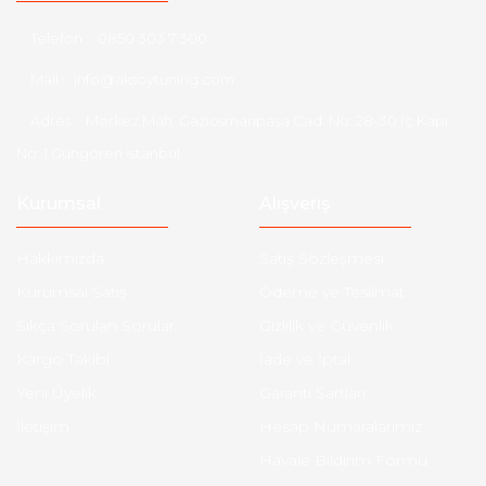
Telefon :
0850 303 7 300
Mail :
info@aksoytuning.com
Adres :
Merkez Mah. Gaziosmanpaşa Cad. No: 28-30 İç Kapı
No: 1 Güngören İstanbul
Kurumsal
Alışveriş
Hakkımızda
Satış Sözleşmesi
Kurumsal Satış
Ödeme ve Teslimat
Sıkça Sorulan Sorular
Gizlilik ve Güvenlik
Kargo Takibi
İade ve İptal
Yeni Üyelik
Garanti Şartları
İletişim
Hesap Numaralarımız
Havale Bildirim Formu