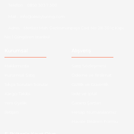
Telefon :
0850 303 7 300
Mail :
info@aksoytuning.com
Adres :
Merkez Mah. Gaziosmanpaşa Cad. No: 28-30 İç Kapı
No: 1 Güngören İstanbul
Kurumsal
Alışveriş
Hakkımızda
Satış Sözleşmesi
Kurumsal Satış
Ödeme ve Teslimat
Sıkça Sorulan Sorular
Gizlilik ve Güvenlik
Kargo Takibi
İade ve İptal
Yeni Üyelik
Garanti Şartları
İletişim
Hesap Numaralarımız
Havale Bildirim Formu