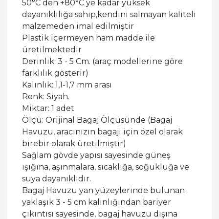
50°C den +80°C ye kadar yüksek
dayanıklılığa sahip,kendini salmayan kaliteli
malzemeden imal edilmiştir
Plastik içermeyen ham madde ile
üretilmektedir
Derinlik: 3 - 5 Cm. (araç modellerine göre
farklılık gösterir)
Kalınlık: 1,1-1,7 mm arası
Renk: Siyah.
Miktar: 1 adet
Ölçü: Orijinal Bagaj Ölçüsünde (Bagaj
Havuzu, aracınızın bagajı için özel olarak
birebir olarak üretilmiştir)
Sağlam gövde yapısı sayesinde güneş
ışığına, aşınmalara, sıcaklığa, soğukluğa ve
suya dayanıklıdır.
Bagaj Havuzu yan yüzeylerinde bulunan
yaklaşık 3 - 5 cm kalınlığından bariyer
çıkıntısı sayesinde, bagaj havuzu dışına