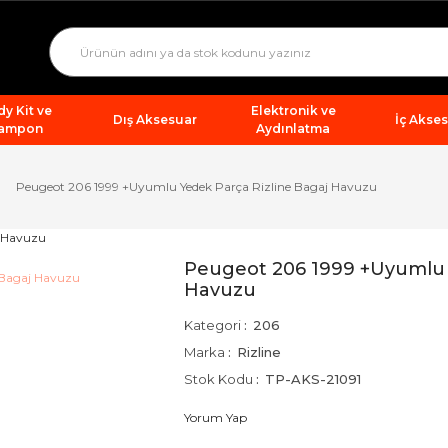
y Kit ve
Elektronik ve
Dış Aksesuar
İç Akse
ampon
Aydınlatma
Peugeot 206 1999 +Uyumlu Yedek Parça Rizline Bagaj Havuzu
Peugeot 206 1999 +Uyumlu 
Havuzu
Kategori
206
Marka
Rizline
Stok Kodu
TP-AKS-21091
Yorum Yap