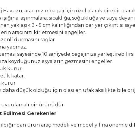
Havuzu, aracınızın bagajı için özel olarak birebir olarak
şığına, aşınmalara, sıcaklığa, soğukluğa ve suya dayanık
n yaklaşık 3 - 5 cm kalınlığından bariyer çıkıntısı say
erin aracınızı kirletmesini engeller.
zenli durmasını sağlar.
lma yapmaz.
esi sayesinde 10 saniyede bagajınıza yerleştirebilirsi
ıza koyduğunuz eşyaların gezmesini engeller
buk kurur.
etik katar.
k kurur
k daha düşük olduğu için olası en ufak aksilikte bile or
el uygulamalı bir ürünüdür
at Edilmesi Gerekenler
apıldığından ürün araç modeli ve model yılına önemle di