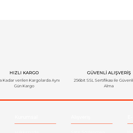
Bu ürüne ilk yorumu siz yapın!
Yorum Yaz
HIZLI KARGO
GÜVENLİ ALIŞVERİŞ
'a Kadar verilen Kargolarda Aynı
256bit SSL Sertifikası ile Güvenl
Gün Kargo
Alma
Kurumsal
Alışveriş
E-
Hakkımızda
Satış Sözleşmesi
Ha