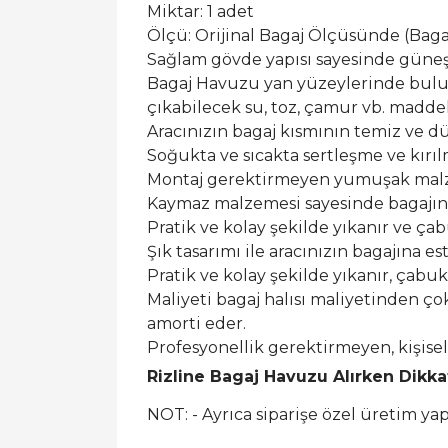
Miktar: 1 adet
Ölçü: Orijinal Bagaj Ölçüsünde (Bagaj 
Sağlam gövde yapısı sayesinde güneş ı
Bagaj Havuzu yan yüzeylerinde buluna
çıkabilecek su, toz, çamur vb. maddel
Aracınızın bagaj kısmının temiz ve dü
Soğukta ve sıcakta sertleşme ve kırı
Montaj gerektirmeyen yumuşak malzem
Kaymaz malzemesi sayesinde bagajın
Pratik ve kolay şekilde yıkanır ve ça
Şık tasarımı ile aracınızın bagajına est
Pratik ve kolay şekilde yıkanır, çabu
Maliyeti bagaj halısı maliyetinden ço
amorti eder.
Profesyonellik gerektirmeyen, kişis
Rizline Bagaj Havuzu Alırken Dikk
NOT: - Ayrıca siparişe özel üretim y