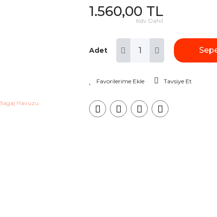
1.560,00 TL
Kdv Dahil
Sepe
Adet
Tavsiye Et