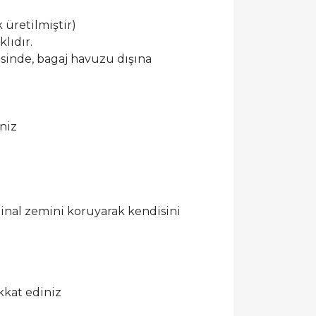
 üretilmiştir)
lıdır.
esinde, bagaj havuzu dışına
niz
ijinal zemini koruyarak kendisini
kkat ediniz