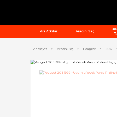
Bod
Ara Atkılar
Aracını Seç
T
Anasayfa
Aracını Seç
Peugeot
206