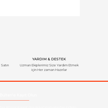
YARDIM & DESTEK
i Satın
Uzman Ekiplerimiz Size Yardım Etmek
için Her zaman Hazırlar
Bülten'e Kayıt Olun
ber listemize kayıt olarak kampanyalardan,indirim