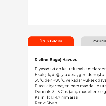
Ürün Bilgisi
Yoruml
Rizline Bagaj Havuzu
Piyasadaki en kaliteli malzemelerden
Ekolojik, doğayla dost , geri dönüşt
50°C den +80°C ye kadar yüksek dayan
Plastik içermeyen ham madde ile ür
Derinlik: 3 - 5 Cm. (araç modellerine g
Kalınlık: 1,1-1,7 mm arası
Renk: Siyah.