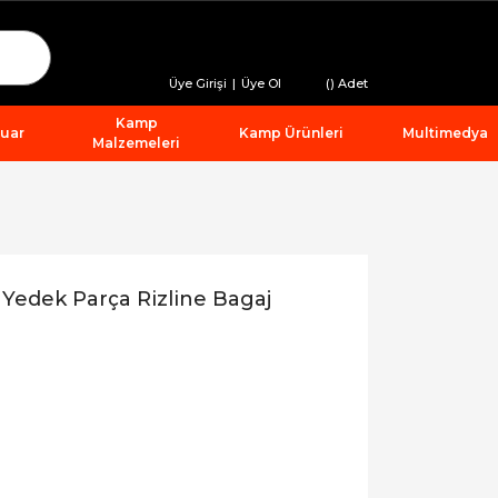
Üye Girişi
|
Üye Ol
(
) Adet
Kamp
suar
Kamp Ürünleri
Multimedya
Malzemeleri
Yedek Parça Rizline Bagaj