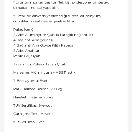
* Ürünün montajı basittir. Tek kişi, profesyonel bir destek
olmadan montaj yapabilir.
* Hatalı bir alışveriş yapılmadığı sürece, alüminyum
çubukların kesilmesine gerek yoktur.
Paket İçeriği
2 Adet Alüminyum Çubuk 1 araçlık bağlantı kiti
4 Bağlantı Ana gövdesi
4 Bağlantı Ana Gövde Kilitli Kapağı
2 Adet Anahtar
Renk: Gri, Siyah
Tavan Tipi: Yüksek Tavan Çıtalı
Malzeme: Alüminyum + ABS Plastik
T-Bolt Uyumu: Evet
Park Halinde Taşıma: 250 kg
Hareketli Taşıma: 75 kg
TÜV Sertifikası: Mevcut
Çarpışma Testi: Mevcut
Kilit Koruma: Evet