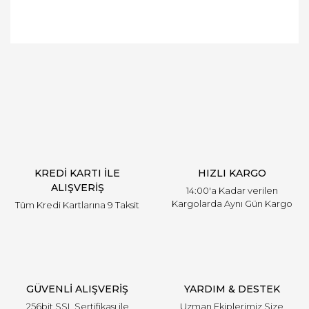
Bu ürüne ilk yorumu siz yapın!
Yorum Yaz
KREDİ KARTI İLE
HIZLI KARGO
ALIŞVERİŞ
14:00'a Kadar verilen
Kargolarda Aynı Gün Kargo
Tüm Kredi Kartlarına 9 Taksit
GÜVENLİ ALIŞVERİŞ
YARDIM & DESTEK
256bit SSL Sertifikası ile
Uzman Ekiplerimiz Size