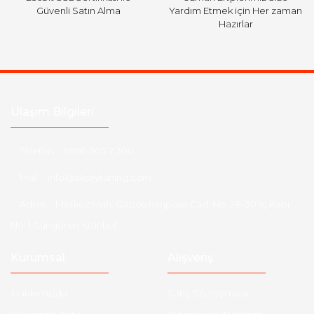
Güvenli Satın Alma
Yardım Etmek için Her zaman
Hazırlar
Ulaşım Bilgileri
Telefon :
0850 303 7 300
Mail :
info@aksoytuning.com
Adres :
Merkez Mah. Gaziosmanpaşa Cad. No: 28-30 İç Kapı
No: 1 Güngören İstanbul
Kurumsal
Alışveriş
Hakkımızda
Satış Sözleşmesi