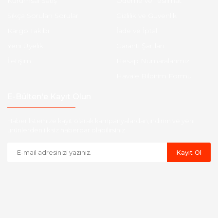
Kurumsal Satış
Ödeme ve Teslimat
Sıkça Sorulan Sorular
Gizlilik ve Güvenlik
Kargo Takibi
İade ve İptal
Yeni Üyelik
Garanti Şartları
İletişim
Hesap Numaralarımız
Havale Bildirim Formu
E-Bülten'e Kayıt Olun
Haber listemize kayıt olarak kampanyalardan,indirim ve yeni
ürünlerden ilk siz haberdar olabilirsiniz.
Kayıt Ol