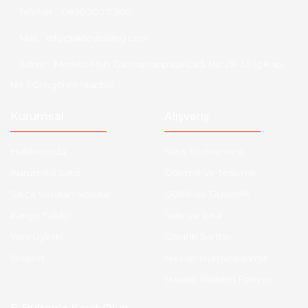
Telefon :
0850 303 7 300
Mail :
info@aksoytuning.com
Adres :
Merkez Mah. Gaziosmanpaşa Cad. No: 28-30 İç Kapı
No: 1 Güngören İstanbul
Kurumsal
Alışveriş
Hakkımızda
Satış Sözleşmesi
Kurumsal Satış
Ödeme ve Teslimat
Sıkça Sorulan Sorular
Gizlilik ve Güvenlik
Kargo Takibi
İade ve İptal
Yeni Üyelik
Garanti Şartları
İletişim
Hesap Numaralarımız
Havale Bildirim Formu