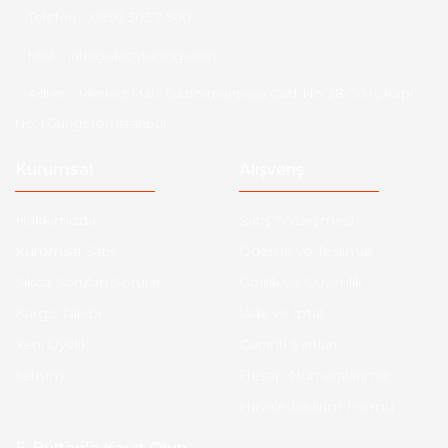
Telefon :
0850 303 7 300
Mail :
info@aksoytuning.com
Adres :
Merkez Mah. Gaziosmanpaşa Cad. No: 28-30 İç Kapı
No: 1 Güngören İstanbul
Kurumsal
Alışveriş
Hakkımızda
Satış Sözleşmesi
Kurumsal Satış
Ödeme ve Teslimat
Sıkça Sorulan Sorular
Gizlilik ve Güvenlik
Kargo Takibi
İade ve İptal
Yeni Üyelik
Garanti Şartları
İletişim
Hesap Numaralarımız
Havale Bildirim Formu