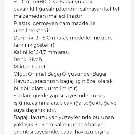
50°C den +80°C ye kadar yüksek
dayanıklılığa sahip,kendini salmayan kaliteli
malzemeden imal edilmiştir
Plastik içermeyen ham madde ile
üretilmektedir
Derinlik: 3 - 5 Cm. (araç modellerine göre
farklılık gösterir)
Kalınlık: 1,1-1,7 mm arası
Renk: Siyah.
Miktar: 1 adet
Ölçü: Orijinal Bagaj Ölçüsünde (Bagaj
Havuzu, aracınızın bagajı için özel olarak
birebir olarak üretilmiştir)
Sağlam gövde yapısı sayesinde güneş
ışığına, aşınmalara, sıcaklığa, soğukluğa ve
suya dayanıklıdır.
Bagaj Havuzu yan yüzeylerinde bulunan
yaklaşık 3 - 5 cm kalınlığından bariyer
çıkıntısı sayesinde, bagaj havuzu dışına