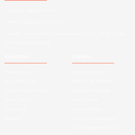
Telefon :
0850 303 7 300
Mail :
info@aksoytuning.com
Adres :
Merkez Mah. Gaziosmanpaşa Cad. No: 28-30 İç Kapı
No: 1 Güngören İstanbul
Kurumsal
Alışveriş
Hakkımızda
Satış Sözleşmesi
Kurumsal Satış
Ödeme ve Teslimat
Sıkça Sorulan Sorular
Gizlilik ve Güvenlik
Kargo Takibi
İade ve İptal
Yeni Üyelik
Garanti Şartları
İletişim
Hesap Numaralarımız
Havale Bildirim Formu