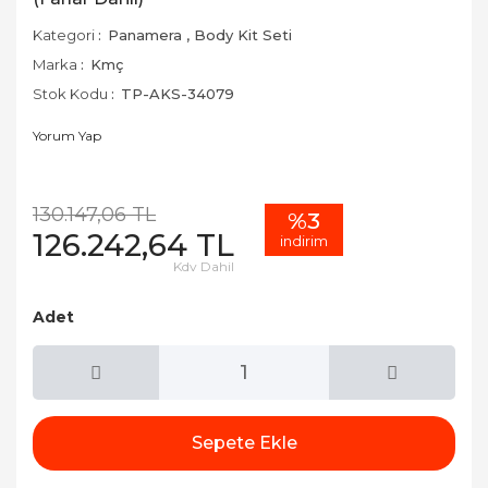
Kategori
Panamera
,
Body Kit Seti
Marka
Kmç
Stok Kodu
TP-AKS-34079
Yorum Yap
130.147,06 TL
%3
126.242,64 TL
indirim
Kdv Dahil
Adet
Sepete Ekle