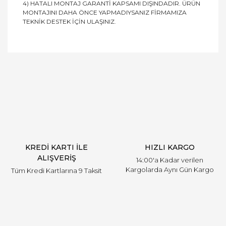
4) HATALI MONTAJ GARANTİ KAPSAMI DIŞINDADIR. ÜRÜN
MONTAJINI DAHA ÖNCE YAPMADIYSANIZ FİRMAMIZA
TEKNİK DESTEK İÇİN ULAŞINIZ.
Bu ürüne ilk yorumu siz yapın!
Yorum Yaz
KREDİ KARTI İLE
HIZLI KARGO
ALIŞVERİŞ
14:00'a Kadar verilen
Kargolarda Aynı Gün Kargo
Tüm Kredi Kartlarına 9 Taksit