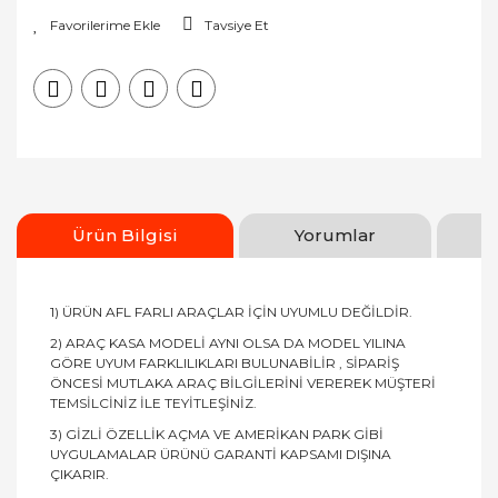
Tavsiye Et
Ürün Bilgisi
Yorumlar
1) ÜRÜN AFL FARLI ARAÇLAR İÇİN UYUMLU DEĞİLDİR.
2) ARAÇ KASA MODELİ AYNI OLSA DA MODEL YILINA
GÖRE UYUM FARKLILIKLARI BULUNABİLİR , SİPARİŞ
ÖNCESİ MUTLAKA ARAÇ BİLGİLERİNİ VEREREK MÜŞTERİ
TEMSİLCİNİZ İLE TEYİTLEŞİNİZ.
3) GİZLİ ÖZELLİK AÇMA VE AMERİKAN PARK GİBİ
UYGULAMALAR ÜRÜNÜ GARANTİ KAPSAMI DIŞINA
ÇIKARIR.