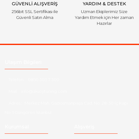
GÜVENLİ ALIŞVERİŞ
YARDIM & DESTEK
256bit SSL Sertifikası ile
Uzman Ekiplerimiz Size
Güvenli Satın Alma
Yardım Etmek için Her zaman
Hazırlar
Ulaşım Bilgileri
Telefon :
0850 303 7 300
Mail :
info@aksoytuning.com
Adres :
Merkez Mah. Gaziosmanpaşa Cad. No: 28-30 İç Kapı
No: 1 Güngören İstanbul
Kurumsal
Alışveriş