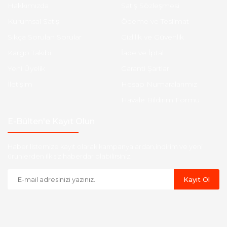
Hakkımızda
Satış Sözleşmesi
Kurumsal Satış
Ödeme ve Teslimat
Sıkça Sorulan Sorular
Gizlilik ve Güvenlik
Kargo Takibi
İade ve İptal
Yeni Üyelik
Garanti Şartları
İletişim
Hesap Numaralarımız
Havale Bildirim Formu
E-Bülten'e Kayıt Olun
Haber listemize kayıt olarak kampanyalardan,indirim ve yeni
ürünlerden ilk siz haberdar olabilirsiniz.
Kayıt Ol