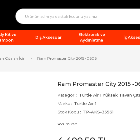
y Kit ve
Elektronik ve
Dış Aksesuar
İç Akse
ampon
Aydınlatma
an Çıtaları İçin
Ram Promaster City 2015 -0606
Ram Promaster City 2015 -0
Kategori
Turtle Air 1 Yüksek Tavan Çıtal
Marka
Turtle Air 1
Stok Kodu
TP-AKS-35561
Yorum Yap