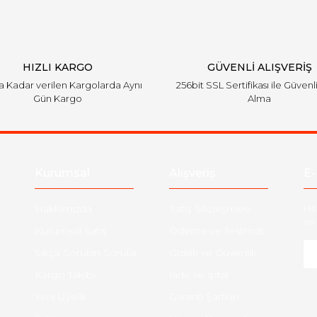
HIZLI KARGO
GÜVENLİ ALIŞVERİŞ
'a Kadar verilen Kargolarda Aynı
256bit SSL Sertifikası ile Güvenl
Gün Kargo
Alma
Kurumsal
Alışveriş
E-
Hakkımızda
Satış Sözleşmesi
Ha
ve 
Kurumsal Satış
Ödeme ve Teslimat
Sıkça Sorulan Sorular
Gizlilik ve Güvenlik
-
Kargo Takibi
İade ve İptal
Yeni Üyelik
Garanti Şartları