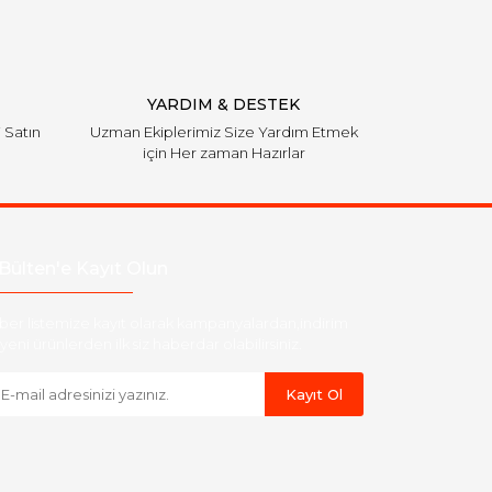
YARDIM & DESTEK
i Satın
Uzman Ekiplerimiz Size Yardım Etmek
için Her zaman Hazırlar
Bülten'e Kayıt Olun
ber listemize kayıt olarak kampanyalardan,indirim
yeni ürünlerden ilk siz haberdar olabilirsiniz.
Kayıt Ol