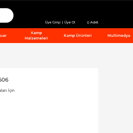
Üye Girişi
|
Üye Ol
(
) Adet
Kamp
suar
Kamp Ürünleri
Multimedya
Malzemeleri
606
arı İçin