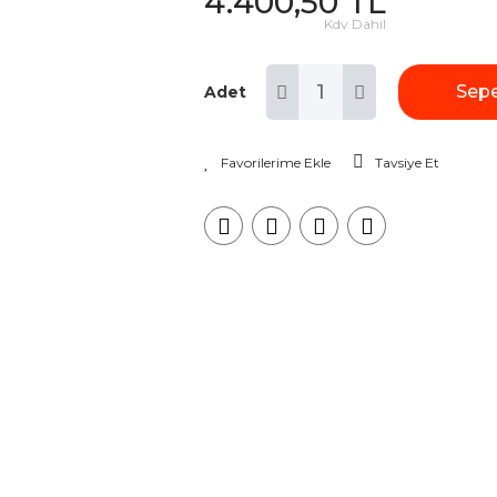
4.400,50 TL
Kdv Dahil
Sepe
Adet
Tavsiye Et