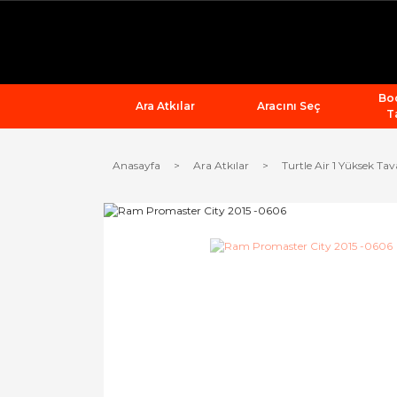
Bod
Ara Atkılar
Aracını Seç
T
Anasayfa
Ara Atkılar
Turtle Air 1 Yüksek Tav