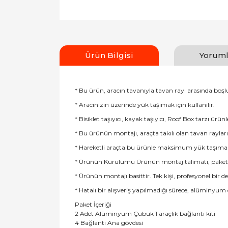
Ürün Bilgisi
Yoruml
* Bu ürün, aracın tavanıyla tavan rayı arasında boş
* Aracınızın üzerinde yük taşımak için kullanılır.
* Bisiklet taşıyıcı, kayak taşıyıcı, Roof Box tarzı ürünl
* Bu ürünün montajı, araçta takılı olan tavan rayları
* Hareketli araçta bu ürünle maksimum yük taşıma sın
* Ürünün Kurulumu Ürünün montaj talimatı, paketin iç
* Ürünün montajı basittir. Tek kişi, profesyonel bir 
* Hatalı bir alışveriş yapılmadığı sürece, alüminyum
Paket İçeriği
2 Adet Alüminyum Çubuk 1 araçlık bağlantı kiti
4 Bağlantı Ana gövdesi