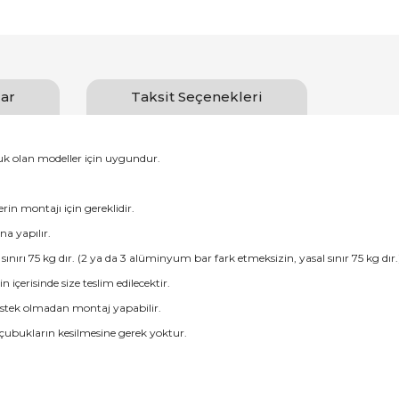
ar
Taksit Seçenekleri
luk olan modeller için uygundur.
erin montajı için gereklidir.
na yapılır.
ırı 75 kg dır. (2 ya da 3 alüminyum bar fark etmeksizin, yasal sınır 75 kg dır.
erisinde size teslim edilecektir.
destek olmadan montaj yapabilir.
 çubukların kesilmesine gerek yoktur.