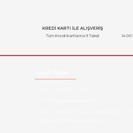
KREDİ KARTI İLE ALIŞVERİŞ
Tüm Kredi Kartlarına 9 Taksit
14:00
Ulaşım Bilgileri
Telefon :
0850 303 7 300
Mail :
info@aksoytuning.com
Adres :
Merkez Mah. Gaziosmanpaşa Cad. No: 28
30 İç Kapı No: 1 Güngören İstanbul