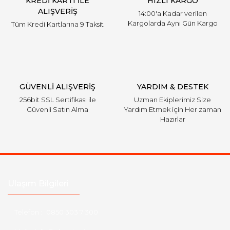
KREDİ KARTI İLE
HIZLI KARGO
ALIŞVERİŞ
14:00'a Kadar verilen
Kargolarda Aynı Gün Kargo
Tüm Kredi Kartlarına 9 Taksit
GÜVENLİ ALIŞVERİŞ
YARDIM & DESTEK
256bit SSL Sertifikası ile
Uzman Ekiplerimiz Size
Güvenli Satın Alma
Yardım Etmek için Her zaman
Hazırlar
Ulaşım Bilgileri
Telefon :
0850 303 7 300