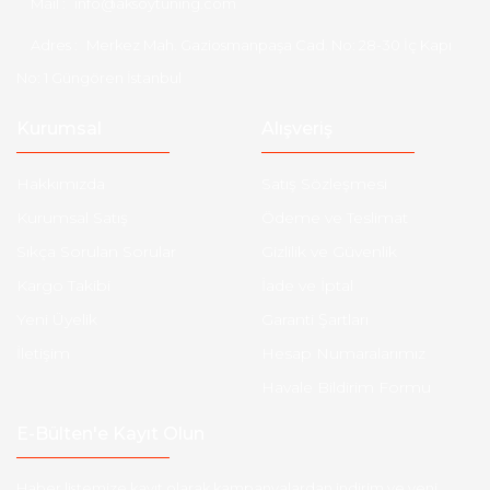
Mail :
info@aksoytuning.com
Adres :
Merkez Mah. Gaziosmanpaşa Cad. No: 28-30 İç Kapı
No: 1 Güngören İstanbul
Kurumsal
Alışveriş
Hakkımızda
Satış Sözleşmesi
Kurumsal Satış
Ödeme ve Teslimat
Sıkça Sorulan Sorular
Gizlilik ve Güvenlik
Kargo Takibi
İade ve İptal
Yeni Üyelik
Garanti Şartları
İletişim
Hesap Numaralarımız
Havale Bildirim Formu
E-Bülten'e Kayıt Olun
Haber listemize kayıt olarak kampanyalardan,indirim ve yeni