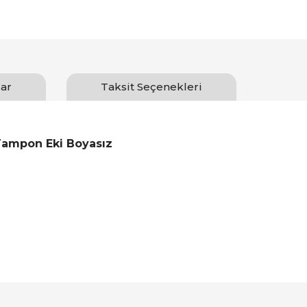
ar
Taksit Seçenekleri
Tampon Eki Boyasız
Bu ürüne ilk yorumu siz yapın!