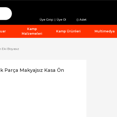
Üye Girişi
|
Üye Ol
(
) Adet
Kamp
suar
Kamp Ürünleri
Multimedya
Malzemeleri
 Eki Boyasız
k Parça Makyajsız Kasa Ön