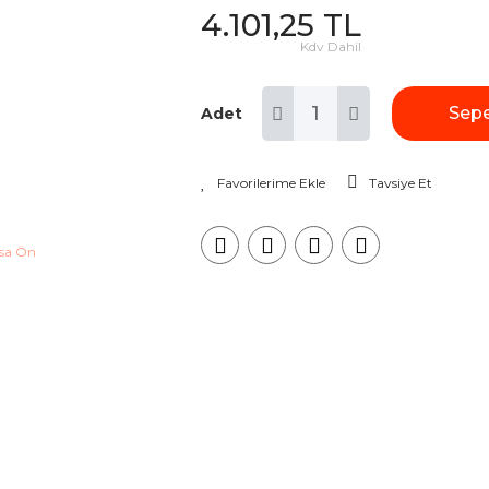
4.101,25 TL
Kdv Dahil
Sepe
Adet
Tavsiye Et