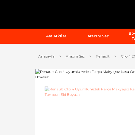
Bod
Ara Atkılar
Aracını Seç
T
Anasayfa
Aracını Seç
Renault
Clio 4 2