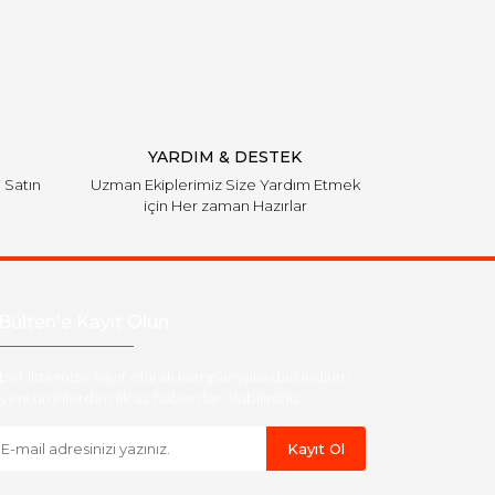
YARDIM & DESTEK
i Satın
Uzman Ekiplerimiz Size Yardım Etmek
için Her zaman Hazırlar
Bülten'e Kayıt Olun
ber listemize kayıt olarak kampanyalardan,indirim
yeni ürünlerden ilk siz haberdar olabilirsiniz.
Kayıt Ol