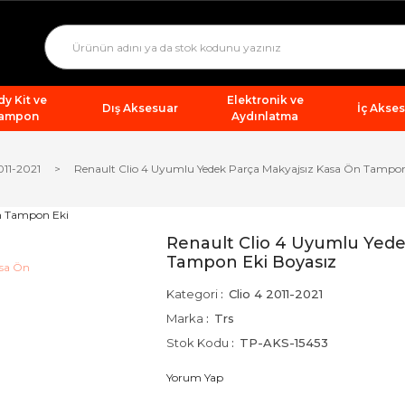
y Kit ve
Elektronik ve
Dış Aksesuar
İç Akse
ampon
Aydınlatma
011-2021
Renault Clio 4 Uyumlu Yedek Parça Makyajsız Kasa Ön Tampon
Renault Clio 4 Uyumlu Yede
Tampon Eki Boyasız
Kategori
Clio 4 2011-2021
Marka
Trs
Stok Kodu
TP-AKS-15453
Yorum Yap