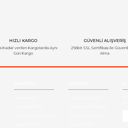
Yorum Yaz
HIZLI KARGO
GÜVENLİ ALIŞVERİŞ
'a Kadar verilen Kargolarda Aynı
256bit SSL Sertifikası ile Güvenl
Gün Kargo
Alma
Kurumsal
Alışveriş
E-
Hakkımızda
Satış Sözleşmesi
Ha
ve 
Kurumsal Satış
Ödeme ve Teslimat
Sıkça Sorulan Sorular
Gizlilik ve Güvenlik
-
Kargo Takibi
İade ve İptal