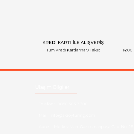
KREDİ KARTI İLE ALIŞVERİŞ
Tüm Kredi Kartlarına 9 Taksit
14:00
Ulaşım Bilgileri
Telefon :
0850 303 7 300
Mail :
info@aksoytuning.com
Adres :
Merkez Mah. Gaziosmanpaşa Cad. No: 28