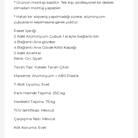
* Ürünün montajı basittir. Tek kişi, profesyonel bir destek
olmadan montaj yapabilir.
* Hatalı bir alışveriş yapılmadığı sürece, alüminyum
çubukların kesilmesine gerek yoktur.
Paket İçeriği
2 Adet Alüminyum Çubuk 1 araçlık bağlantı kiti
4 Bağlantı Ana gövdesi
4 Bağlantı Ana Gövde Kilitli Kapağı
2 Adet Anahtar
Renk: Gri, Siyah
Tavan Tipi: Yüksek Tavan Çıtalı
Malzeme: Alüminyum + ABS Plastik
T-Bolt Uyumu: Evet
Park Halinde Taşıma: 250 kg
Hareketli Taşıma: 75 kg
TÜV Sertifikası: Mevcut
Çarpışma Testi: Mevcut
Kilit Koruma: Evet