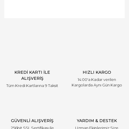
Bu ürüne ilk yorumu siz yapın!
Yorum Yaz
KREDİ KARTI İLE
HIZLI KARGO
ALIŞVERİŞ
14:00'a Kadar verilen
Kargolarda Aynı Gün Kargo
Tüm Kredi Kartlarına 9 Taksit
GÜVENLİ ALIŞVERİŞ
YARDIM & DESTEK
256bit SSL Sertifikası ile
Uzman Ekiplerimiz Size