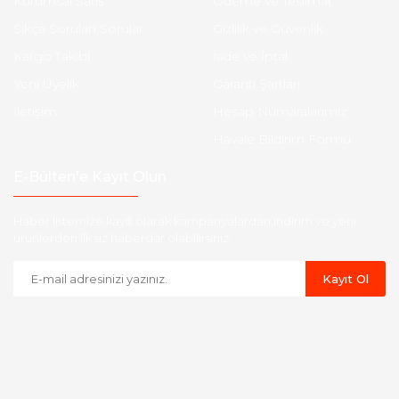
Kurumsal Satış
Ödeme ve Teslimat
Sıkça Sorulan Sorular
Gizlilik ve Güvenlik
Kargo Takibi
İade ve İptal
Yeni Üyelik
Garanti Şartları
İletişim
Hesap Numaralarımız
Havale Bildirim Formu
E-Bülten'e Kayıt Olun
Haber listemize kayıt olarak kampanyalardan,indirim ve yeni
ürünlerden ilk siz haberdar olabilirsiniz.
Kayıt Ol