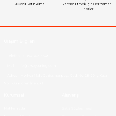
Güvenli Satın Alma
Yardım Etmek için Her zaman
Hazırlar
Ulaşım Bilgileri
Telefon :
0850 303 7 300
Mail :
info@aksoytuning.com
Adres :
Merkez Mah. Gaziosmanpaşa Cad. No: 28-30 İç Kapı
No: 1 Güngören İstanbul
Kurumsal
Alışveriş
Hakkımızda
Satış Sözleşmesi