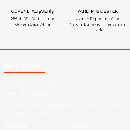
GÜVENLİ ALIŞVERİŞ
YARDIM & DESTEK
256bit SSL Sertifikası ile
Uzman Ekiplerimiz Size
Güvenli Satın Alma
Yardım Etmek için Her zaman
Hazırlar
Ulaşım Bilgileri
Telefon :
0850 303 7 300
Mail :
info@aksoytuning.com
Adres :
Merkez Mah. Gaziosmanpaşa Cad. No: 28-30 İç Kapı
No: 1 Güngören İstanbul
Kurumsal
Alışveriş