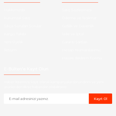
Hakkımızda
Satış Sözleşmesi
Kurumsal Satış
Ödeme ve Teslimat
Sıkça Sorulan Sorular
Gizlilik ve Güvenlik
Kargo Takibi
İade ve İptal
Yeni Üyelik
Garanti Şartları
İletişim
Hesap Numaralarımız
Havale Bildirim Formu
E-Bülten'e Kayıt Olun
Haber listemize kayıt olarak kampanyalardan,indirim ve yeni
ürünlerden ilk siz haberdar olabilirsiniz.
Kayıt Ol