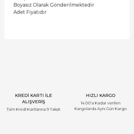
Boyasız Olarak Gönderilmektedir
Adet Fiyatıdır
Bu ürüne ilk yorumu siz yapın!
Yorum Yaz
KREDİ KARTI İLE
HIZLI KARGO
ALIŞVERİŞ
14:00'a Kadar verilen
Kargolarda Aynı Gün Kargo
Tüm Kredi Kartlarına 9 Taksit