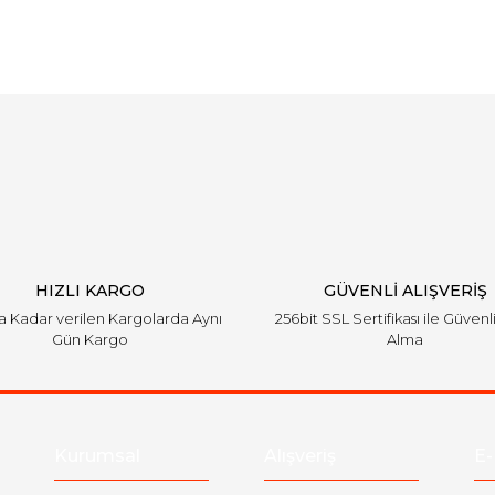
Bu ürüne ilk yorumu siz yapın!
Yorum Yaz
HIZLI KARGO
GÜVENLİ ALIŞVERİŞ
'a Kadar verilen Kargolarda Aynı
256bit SSL Sertifikası ile Güvenl
Gün Kargo
Alma
Kurumsal
Alışveriş
E-