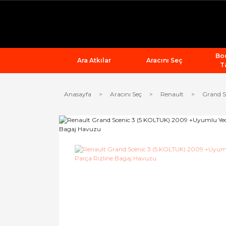
Bod
Ara Atkılar
Aracını Seç
T
Anasayfa
Aracını Seç
Renault
Grand S