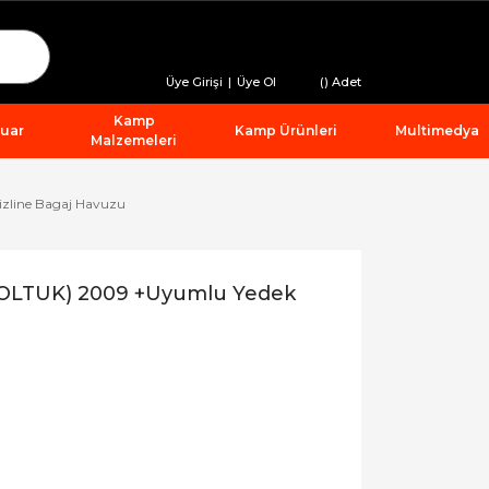
Üye Girişi
|
Üye Ol
(
) Adet
Kamp
suar
Kamp Ürünleri
Multimedya
Malzemeleri
izline Bagaj Havuzu
 KOLTUK) 2009 +Uyumlu Yedek