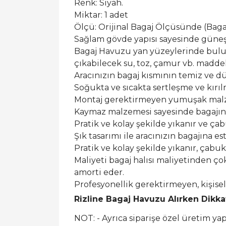
Renk: Siyah.
Miktar: 1 adet
Ölçü: Orijinal Bagaj Ölçüsünde (Bagaj 
Sağlam gövde yapısı sayesinde güneş ı
Bagaj Havuzu yan yüzeylerinde buluna
çıkabilecek su, toz, çamur vb. maddel
Aracınızın bagaj kısmının temiz ve dü
Soğukta ve sıcakta sertleşme ve kırı
Montaj gerektirmeyen yumuşak malzem
Kaymaz malzemesi sayesinde bagajın
Pratik ve kolay şekilde yıkanır ve ça
Şık tasarımı ile aracınızın bagajına est
Pratik ve kolay şekilde yıkanır, çabu
Maliyeti bagaj halısı maliyetinden ço
amorti eder.
Profesyonellik gerektirmeyen, kişis
Rizline Bagaj Havuzu Alırken Dikk
NOT: - Ayrıca siparişe özel üretim y