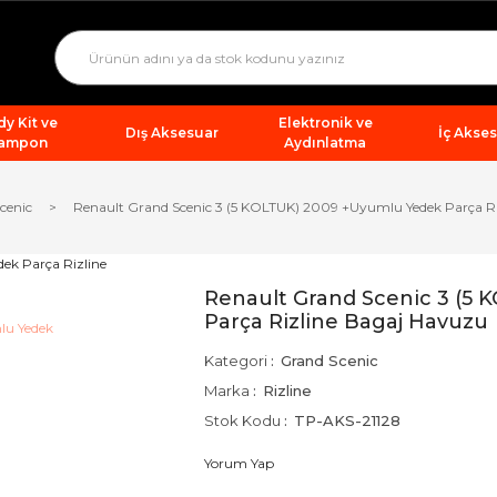
y Kit ve
Elektronik ve
Dış Aksesuar
İç Akse
ampon
Aydınlatma
cenic
Renault Grand Scenic 3 (5 KOLTUK) 2009 +Uyumlu Yedek Parça R
Renault Grand Scenic 3 (5
Parça Rizline Bagaj Havuzu
Kategori
Grand Scenic
Marka
Rizline
Stok Kodu
TP-AKS-21128
Yorum Yap