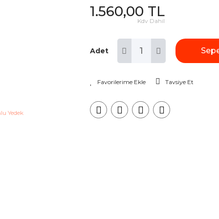
1.560,00 TL
Kdv Dahil
Sepe
Adet
Tavsiye Et