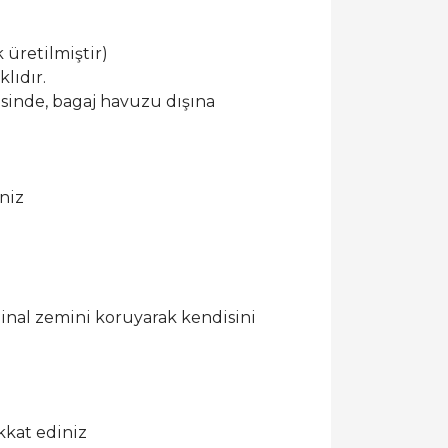
 üretilmiştir)
lıdır.
esinde, bagaj havuzu dışına
niz
ijinal zemini koruyarak kendisini
kkat ediniz