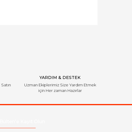
YARDIM & DESTEK
i Satın
Uzman Ekiplerimiz Size Yardım Etmek
için Her zaman Hazırlar
Bülten'e Kayıt Olun