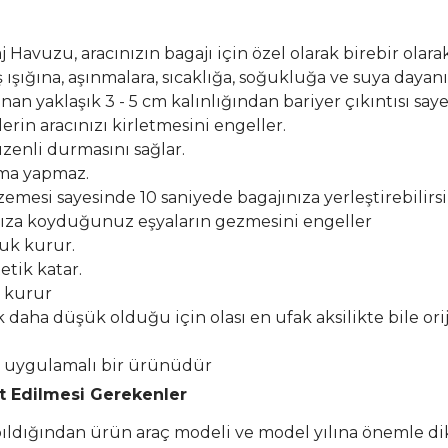
Havuzu, aracınızın bagajı için özel olarak birebir olarak
şığına, aşınmalara, sıcaklığa, soğukluğa ve suya dayanık
n yaklaşık 3 - 5 cm kalınlığından bariyer çıkıntısı say
erin aracınızı kirletmesini engeller.
zenli durmasını sağlar.
lma yapmaz.
esi sayesinde 10 saniyede bagajınıza yerleştirebilirsi
ıza koyduğunuz eşyaların gezmesini engeller
buk kurur.
etik katar.
k kurur
k daha düşük olduğu için olası en ufak aksilikte bile or
el uygulamalı bir ürünüdür
at Edilmesi Gerekenler
apıldığından ürün araç modeli ve model yılına önemle di