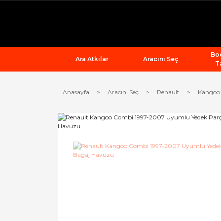
Bod
Ara Atkılar
Aracını Seç
T
Anasayfa
Aracını Seç
Renault
Kangoo