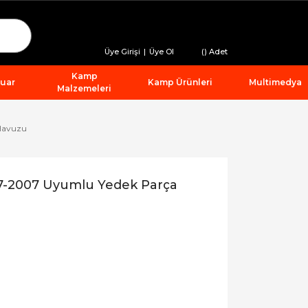
Üye Girişi
|
Üye Ol
(
) Adet
Kamp
suar
Kamp Ürünleri
Multimedya
Malzemeleri
 Havuzu
7-2007 Uyumlu Yedek Parça