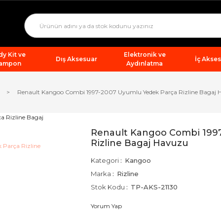
y Kit ve
Elektronik ve
Dış Aksesuar
İç Akse
ampon
Aydınlatma
Renault Kangoo Combi 1997-2007 Uyumlu Yedek Parça Rizline Bagaj
Renault Kangoo Combi 199
Rizline Bagaj Havuzu
Kategori
Kangoo
Marka
Rizline
Stok Kodu
TP-AKS-21130
Yorum Yap