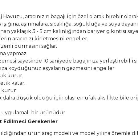
Havuzu, aracınızın bagajı için özel olarak birebir olarak
şığına, aşınmalara, sıcaklığa, soğukluğa ve suya dayanık
n yaklaşık 3 - 5 cm kalınlığından bariyer çıkıntısı say
erin aracınızı kirletmesini engeller.
zenli durmasını sağlar.
lma yapmaz.
esi sayesinde 10 saniyede bagajınıza yerleştirebilirsi
ıza koyduğunuz eşyaların gezmesini engeller
buk kurur.
etik katar.
k kurur
k daha düşük olduğu için olası en ufak aksilikte bile or
el uygulamalı bir ürünüdür
at Edilmesi Gerekenler
apıldığından ürün araç modeli ve model yılına önemle di