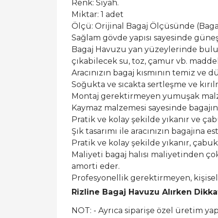
Renk: Siyah.
Miktar: 1 adet
Ölçü: Orijinal Bagaj Ölçüsünde (Bagaj 
Sağlam gövde yapısı sayesinde güneş ı
Bagaj Havuzu yan yüzeylerinde buluna
çıkabilecek su, toz, çamur vb. maddel
Aracınızın bagaj kısmının temiz ve dü
Soğukta ve sıcakta sertleşme ve kırı
Montaj gerektirmeyen yumuşak malzem
Kaymaz malzemesi sayesinde bagajın
Pratik ve kolay şekilde yıkanır ve ça
Şık tasarımı ile aracınızın bagajına est
Pratik ve kolay şekilde yıkanır, çabu
Maliyeti bagaj halısı maliyetinden ço
amorti eder.
Profesyonellik gerektirmeyen, kişis
Rizline Bagaj Havuzu Alırken Dikk
NOT: - Ayrıca siparişe özel üretim y