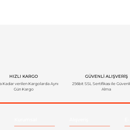
Bu ürüne ilk yorumu siz yapın!
Yorum Yaz
HIZLI KARGO
GÜVENLİ ALIŞVERİŞ
'a Kadar verilen Kargolarda Aynı
256bit SSL Sertifikası ile Güvenl
Gün Kargo
Alma
Kurumsal
Alışveriş
E-