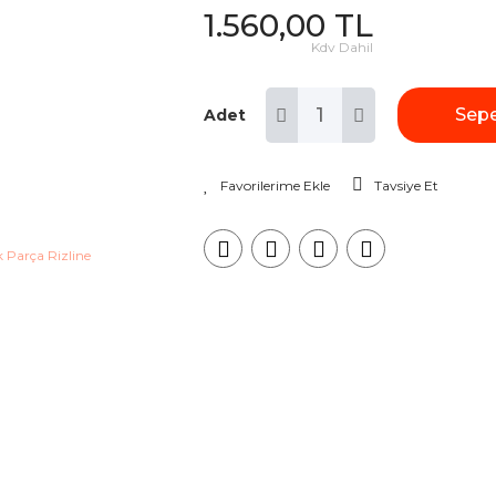
1.560,00 TL
Kdv Dahil
Sepe
Adet
Tavsiye Et