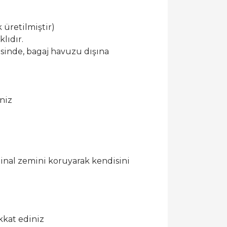
 üretilmiştir)
lıdır.
esinde, bagaj havuzu dışına
niz
ijinal zemini koruyarak kendisini
kkat ediniz