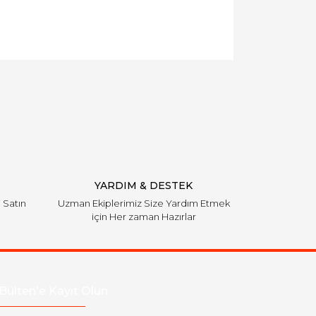
YARDIM & DESTEK
i Satın
Uzman Ekiplerimiz Size Yardım Etmek
için Her zaman Hazırlar
Bülten'e Kayıt Olun