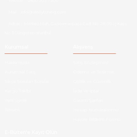
Telefon :
0850 303 7 300
Mail :
info@aksoytuning.com
Adres :
Merkez Mah. Gaziosmanpaşa Cad. No: 28-30 İç Kapı
No: 1 Güngören İstanbul
Kurumsal
Alışveriş
Hakkımızda
Satış Sözleşmesi
Kurumsal Satış
Ödeme ve Teslimat
Sıkça Sorulan Sorular
Gizlilik ve Güvenlik
Kargo Takibi
İade ve İptal
Yeni Üyelik
Garanti Şartları
İletişim
Hesap Numaralarımız
Havale Bildirim Formu
E-Bülten'e Kayıt Olun