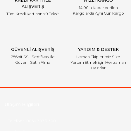
KREDİ KARTI İLE
HIZLI KARGO
ALIŞVERİŞ
14:00'a Kadar verilen
Kargolarda Aynı Gün Kargo
Tüm Kredi Kartlarına 9 Taksit
GÜVENLİ ALIŞVERİŞ
YARDIM & DESTEK
256bit SSL Sertifikası ile
Uzman Ekiplerimiz Size
Güvenli Satın Alma
Yardım Etmek için Her zaman
Hazırlar
Ulaşım Bilgileri
Telefon :
0850 303 7 300