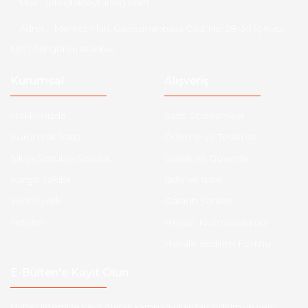
Mail :
info@aksoytuning.com
Adres :
Merkez Mah. Gaziosmanpaşa Cad. No: 28-30 İç Kapı
No: 1 Güngören İstanbul
Kurumsal
Alışveriş
Hakkımızda
Satış Sözleşmesi
Kurumsal Satış
Ödeme ve Teslimat
Sıkça Sorulan Sorular
Gizlilik ve Güvenlik
Kargo Takibi
İade ve İptal
Yeni Üyelik
Garanti Şartları
İletişim
Hesap Numaralarımız
Havale Bildirim Formu
E-Bülten'e Kayıt Olun
Haber listemize kayıt olarak kampanyalardan,indirim ve yeni