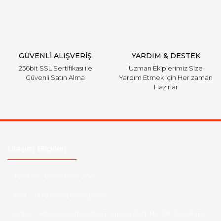
GÜVENLİ ALIŞVERİŞ
YARDIM & DESTEK
256bit SSL Sertifikası ile
Uzman Ekiplerimiz Size
Güvenli Satın Alma
Yardım Etmek için Her zaman
Hazırlar
Ulaşım Bilgileri
Telefon :
0850 303 7 300
Mail :
info@aksoytuning.com
Adres :
Merkez Mah. Gaziosmanpaşa Cad. No: 28-30 İç Kapı