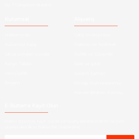
No: 1 Güngören İstanbul
Kurumsal
Alışveriş
Hakkımızda
Satış Sözleşmesi
Kurumsal Satış
Ödeme ve Teslimat
Sıkça Sorulan Sorular
Gizlilik ve Güvenlik
Kargo Takibi
İade ve İptal
Yeni Üyelik
Garanti Şartları
İletişim
Hesap Numaralarımız
Havale Bildirim Formu
E-Bülten'e Kayıt Olun
Haber listemize kayıt olarak kampanyalardan,indirim ve yeni
ürünlerden ilk siz haberdar olabilirsiniz.