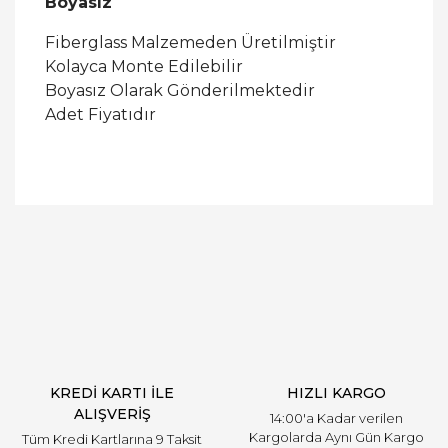
Boyasız
Fiberglass Malzemeden Üretilmiştir
Kolayca Monte Edilebilir
Boyasız Olarak Gönderilmektedir
Adet Fiyatıdır
Bu ürüne ilk yorumu siz yapın!
Yorum Yaz
KREDİ KARTI İLE
HIZLI KARGO
ALIŞVERİŞ
14:00'a Kadar verilen
Kargolarda Aynı Gün Kargo
Tüm Kredi Kartlarına 9 Taksit