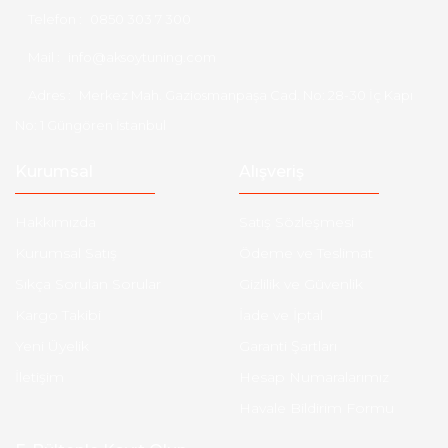
Telefon :
0850 303 7 300
Mail :
info@aksoytuning.com
Adres :
Merkez Mah. Gaziosmanpaşa Cad. No: 28-30 İç Kapı
No: 1 Güngören İstanbul
Kurumsal
Alışveriş
Hakkımızda
Satış Sözleşmesi
Kurumsal Satış
Ödeme ve Teslimat
Sıkça Sorulan Sorular
Gizlilik ve Güvenlik
Kargo Takibi
İade ve İptal
Yeni Üyelik
Garanti Şartları
İletişim
Hesap Numaralarımız
Havale Bildirim Formu