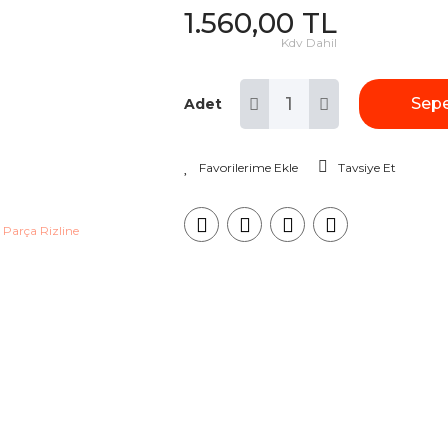
1.560,00 TL
Kdv Dahil
Sepe
Adet
Tavsiye Et