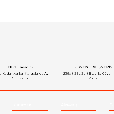
Bu ürüne ilk yorumu siz yapın!
Yorum Yaz
HIZLI KARGO
GÜVENLİ ALIŞVERİŞ
'a Kadar verilen Kargolarda Aynı
256bit SSL Sertifikası ile Güvenl
Gün Kargo
Alma
Kurumsal
Alışveriş
E-