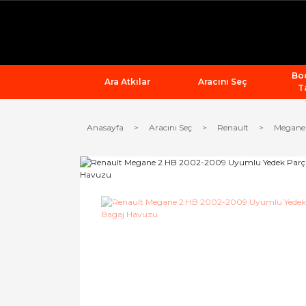
Bod
Ara Atkılar
Aracını Seç
T
Anasayfa
Aracını Seç
Renault
Megane