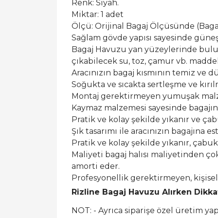
Renk: Siyah.
Miktar: 1 adet
Ölçü: Orijinal Bagaj Ölçüsünde (Bagaj 
Sağlam gövde yapısı sayesinde güneş ı
Bagaj Havuzu yan yüzeylerinde buluna
çıkabilecek su, toz, çamur vb. maddel
Aracınızın bagaj kısmının temiz ve dü
Soğukta ve sıcakta sertleşme ve kırı
Montaj gerektirmeyen yumuşak malzem
Kaymaz malzemesi sayesinde bagajın
Pratik ve kolay şekilde yıkanır ve ça
Şık tasarımı ile aracınızın bagajına est
Pratik ve kolay şekilde yıkanır, çabu
Maliyeti bagaj halısı maliyetinden ço
amorti eder.
Profesyonellik gerektirmeyen, kişis
Rizline Bagaj Havuzu Alırken Dikk
NOT: - Ayrıca siparişe özel üretim y