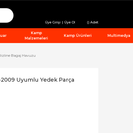
Üye Girişi
|
Üye Ol
(
) Adet
Kamp
suar
Kamp Ürünleri
Multimedya
Malzemeleri
izline Bagaj Havuzu
-2009 Uyumlu Yedek Parça