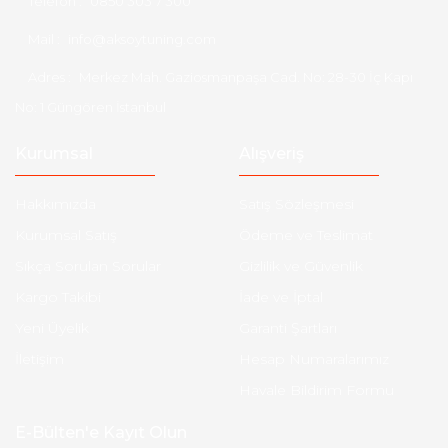
Telefon :
0850 303 7 300
Mail :
info@aksoytuning.com
Adres :
Merkez Mah. Gaziosmanpaşa Cad. No: 28-30 İç Kapı
No: 1 Güngören İstanbul
Kurumsal
Alışveriş
Hakkımızda
Satış Sözleşmesi
Kurumsal Satış
Ödeme ve Teslimat
Sıkça Sorulan Sorular
Gizlilik ve Güvenlik
Kargo Takibi
İade ve İptal
Yeni Üyelik
Garanti Şartları
İletişim
Hesap Numaralarımız
Havale Bildirim Formu
E-Bülten'e Kayıt Olun