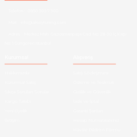
Telefon :
0850 303 7 300
Mail :
info@aksoytuning.com
Adres :
Merkez Mah. Gaziosmanpaşa Cad. No: 28-30 İç Kapı
No: 1 Güngören İstanbul
Kurumsal
Alışveriş
Hakkımızda
Satış Sözleşmesi
Kurumsal Satış
Ödeme ve Teslimat
Sıkça Sorulan Sorular
Gizlilik ve Güvenlik
Kargo Takibi
İade ve İptal
Yeni Üyelik
Garanti Şartları
İletişim
Hesap Numaralarımız
Havale Bildirim Formu