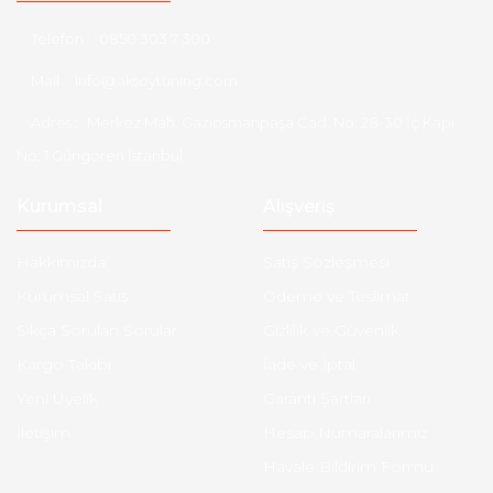
Telefon :
0850 303 7 300
Mail :
info@aksoytuning.com
Adres :
Merkez Mah. Gaziosmanpaşa Cad. No: 28-30 İç Kapı
No: 1 Güngören İstanbul
Kurumsal
Alışveriş
Hakkımızda
Satış Sözleşmesi
Kurumsal Satış
Ödeme ve Teslimat
Sıkça Sorulan Sorular
Gizlilik ve Güvenlik
Kargo Takibi
İade ve İptal
Yeni Üyelik
Garanti Şartları
İletişim
Hesap Numaralarımız
Havale Bildirim Formu