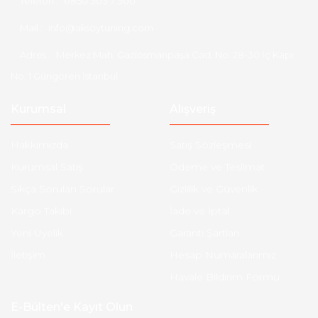
Telefon :
0850 303 7 300
Mail :
info@aksoytuning.com
Adres :
Merkez Mah. Gaziosmanpaşa Cad. No: 28-30 İç Kapı
No: 1 Güngören İstanbul
Kurumsal
Alışveriş
Hakkımızda
Satış Sözleşmesi
Kurumsal Satış
Ödeme ve Teslimat
Sıkça Sorulan Sorular
Gizlilik ve Güvenlik
Kargo Takibi
İade ve İptal
Yeni Üyelik
Garanti Şartları
İletişim
Hesap Numaralarımız
Havale Bildirim Formu
E-Bülten'e Kayıt Olun