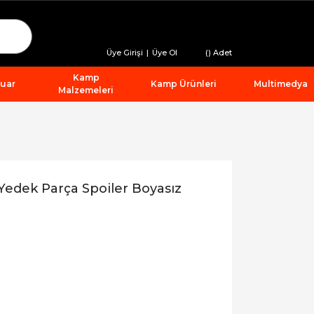
Üye Girişi
|
Üye Ol
(
) Adet
Kamp
suar
Kamp Ürünleri
Multimedya
Malzemeleri
edek Parça Spoiler Boyasız