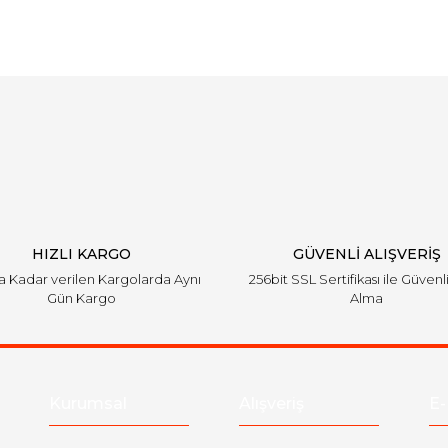
Bu ürüne ilk yorumu siz yapın!
Yorum Yaz
HIZLI KARGO
GÜVENLİ ALIŞVERİŞ
'a Kadar verilen Kargolarda Aynı
256bit SSL Sertifikası ile Güvenl
Gün Kargo
Alma
Kurumsal
Alışveriş
E-