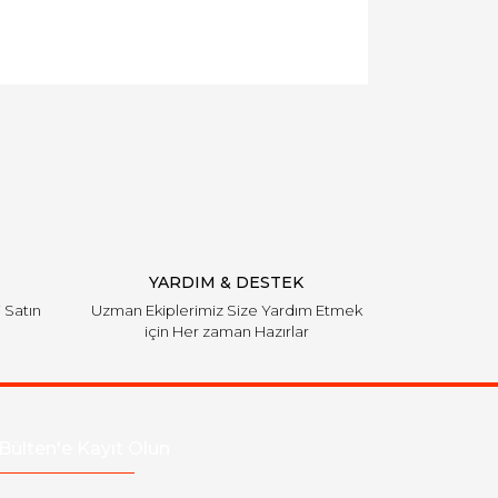
YARDIM & DESTEK
i Satın
Uzman Ekiplerimiz Size Yardım Etmek
için Her zaman Hazırlar
Bülten'e Kayıt Olun