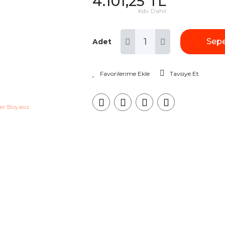
4.101,25 TL
Kdv Dahil
Sepe
Adet
Tavsiye Et