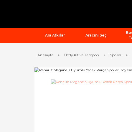
Bod
Ara Atkılar
Aracını Seç
T
Anasayfa
Body Kit ve Tampon
Spoiler