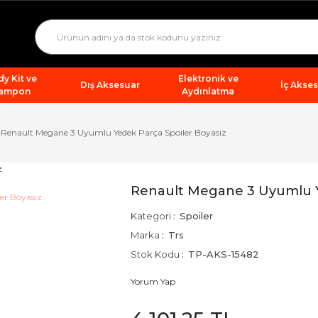
y Kit ve
Elektronik ve
Dış Aksesuar
İç Akse
ampon
Aydınlatma
Renault Megane 3 Uyumlu Yedek Parça Spoiler Boyasız
Renault Megane 3 Uyumlu Y
Kategori
Spoiler
Marka
Trs
Stok Kodu
TP-AKS-15482
Yorum Yap