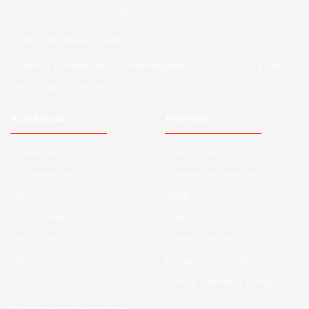
Telefon :
0850 303 7 300
Mail :
info@aksoytuning.com
Adres :
Merkez Mah. Gaziosmanpaşa Cad. No: 28-30 İç Kapı
No: 1 Güngören İstanbul
Kurumsal
Alışveriş
Hakkımızda
Satış Sözleşmesi
Kurumsal Satış
Ödeme ve Teslimat
Sıkça Sorulan Sorular
Gizlilik ve Güvenlik
Kargo Takibi
İade ve İptal
Yeni Üyelik
Garanti Şartları
İletişim
Hesap Numaralarımız
Havale Bildirim Formu