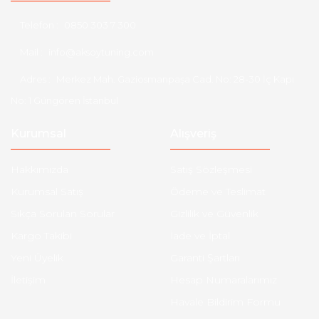
Telefon :
0850 303 7 300
Mail :
info@aksoytuning.com
Adres :
Merkez Mah. Gaziosmanpaşa Cad. No: 28-30 İç Kapı
No: 1 Güngören İstanbul
Kurumsal
Alışveriş
Hakkımızda
Satış Sözleşmesi
Kurumsal Satış
Ödeme ve Teslimat
Sıkça Sorulan Sorular
Gizlilik ve Güvenlik
Kargo Takibi
İade ve İptal
Yeni Üyelik
Garanti Şartları
İletişim
Hesap Numaralarımız
Havale Bildirim Formu