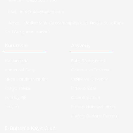
Telefon :
0850 303 7 300
Mail :
info@aksoytuning.com
Adres :
Merkez Mah. Gaziosmanpaşa Cad. No: 28-30 İç Kapı
No: 1 Güngören İstanbul
Kurumsal
Alışveriş
Hakkımızda
Satış Sözleşmesi
Kurumsal Satış
Ödeme ve Teslimat
Sıkça Sorulan Sorular
Gizlilik ve Güvenlik
Kargo Takibi
İade ve İptal
Yeni Üyelik
Garanti Şartları
İletişim
Hesap Numaralarımız
Havale Bildirim Formu
E-Bülten'e Kayıt Olun